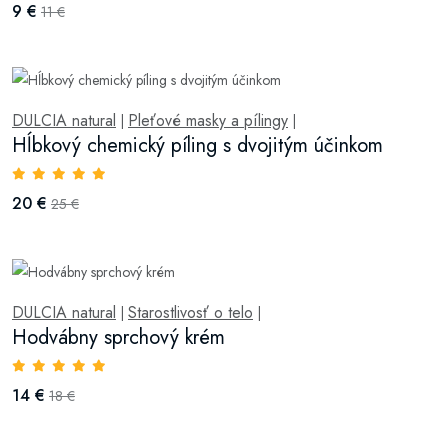
9 €
11 €
DULCIA natural
Pleťové masky a pílingy
|
|
Hĺbkový chemický píling s dvojitým účinkom
20 €
25 €
DULCIA natural
Starostlivosť o telo
|
|
Hodvábny sprchový krém
14 €
18 €