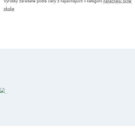
Výrobky zaradené podľa ceny z najlacnejších v kategórii
najlacnejší očné
okolie