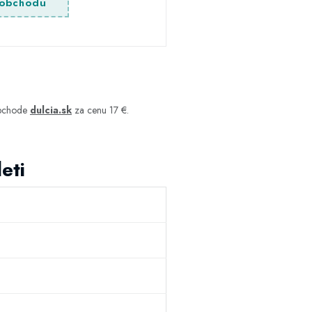
obchodu
obchode
dulcia.sk
za cenu 17 €.
eti