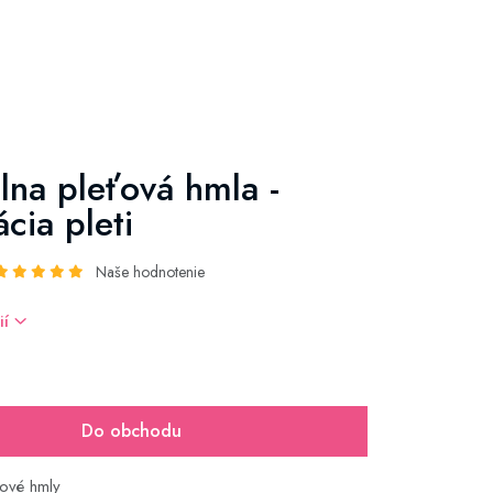
lna pleťová hmla -
cia pleti
Naše hodnotenie
ií
Do obchodu
ťové hmly