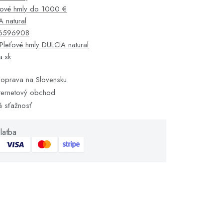
ťové hmly do 1000 €
 natural
6596908
Pleťové hmly DULCIA natural
a.sk
oprava na Slovensku
ternetový obchod
á sťažnosť
latba