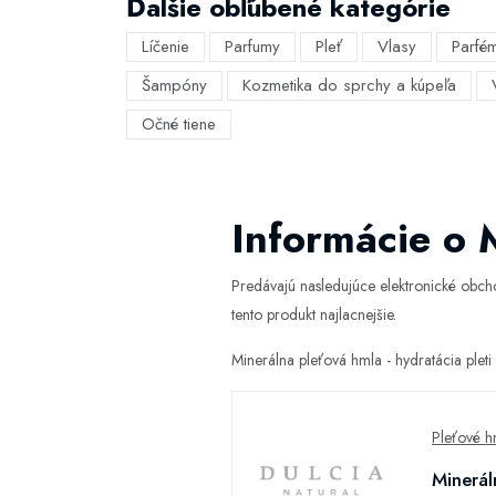
Ďalšie obľúbené kategórie
Líčenie
Parfumy
Pleť
Vlasy
Parfé
Šampóny
Kozmetika do sprchy a kúpeľa
Očné tiene
Informácie o M
Predávajú nasledujúce elektronické obc
tento produkt najlacnejšie.
Minerálna pleťová hmla - hydratácia plet
Pleťové h
Minerál