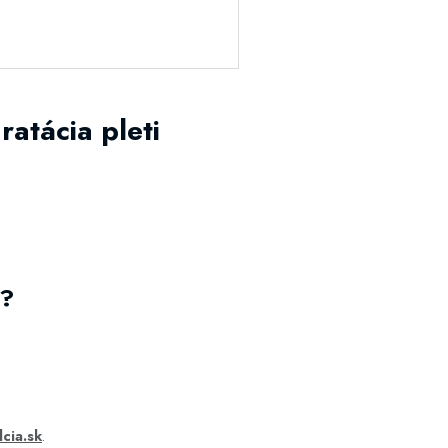
atácia pleti
i?
lcia.sk
.