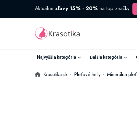
Aktuálne
zľavy 15% - 20%
na top značky
Najvyššia kategória
Ďalšia kategória
Krasotika.sk
Pleťové hmly
Minerálna pleť