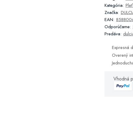
Kategória:
Ple
Značka:
DULCIA
EAN:
858800
Odporúčame:
Predáva:
dulci
Expresná d
Overený in
Jednoduch
Vhodná p