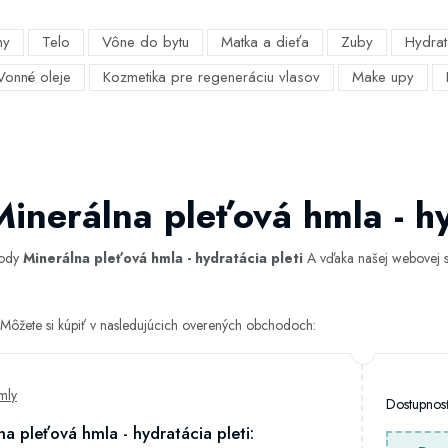
my
Telo
Vône do bytu
Matka a dieťa
Zuby
Hydrat
Vonné oleje
Kozmetika pre regeneráciu vlasov
Make upy
inerálna pleťová hmla - hy
hody
Minerálna pleťová hmla - hydratácia pleti
A vďaka našej webovej st
i Môžete si kúpiť v nasledujúcich overených obchodoch:
mly
Dostupno
na pleťová hmla - hydratácia pleti: