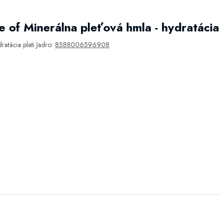
 of Minerálna pleťová hmla - hydratácia
ratácia pleti Jadro:
8588006596908