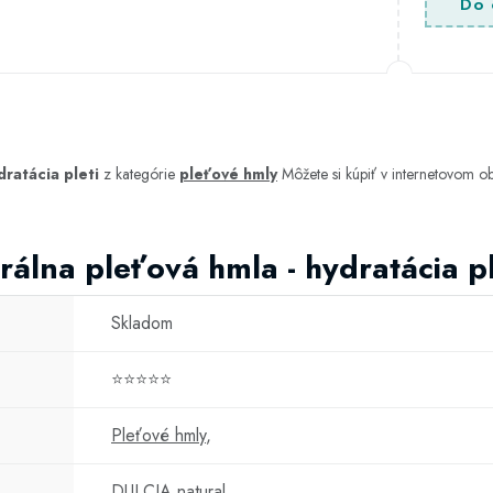
Do 
dratácia pleti
z kategórie
pleťové hmly
Môžete si kúpiť v internetovom 
rálna pleťová hmla - hydratácia pl
Skladom
⭐⭐⭐⭐⭐
Pleťové hmly
,
DULCIA natural