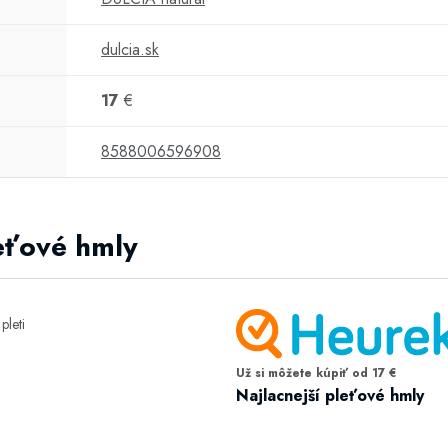
dulcia.sk
17
€
8588006596908
leťové hmly
Už si môžete kúpiť od 17 €
Najlacnejší pleťové hmly