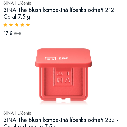
3INA
Líčenie
|
|
3INA The Blush kompaktná lícenka odtieň 212
Coral 7,5 g
17 €
21 €
3INA
Líčenie
|
|
3INA The Blush kompaktná lícenka odtieň 232 -
Coral red, matte 7,5 g