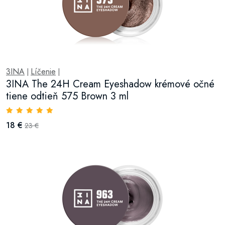
3INA
Líčenie
|
|
3INA The 24H Cream Eyeshadow krémové očné
tiene odtieň 575 Brown 3 ml
18 €
23 €