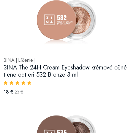
3INA
Líčenie
|
|
3INA The 24H Cream Eyeshadow krémové očné
tiene odtieň 532 Bronze 3 ml
18 €
23 €