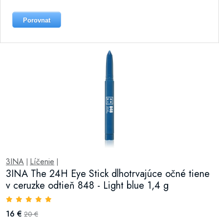
Porovnat
3INA
Líčenie
|
|
3INA The 24H Eye Stick dlhotrvajúce očné tiene
v ceruzke odtieň 848 - Light blue 1,4 g
16 €
20 €