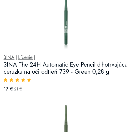
3INA
Líčenie
|
|
3INA The 24H Automatic Eye Pencil dlhotrvajúca
ceruzka na oči odtieň 739 - Green 0,28 g
17 €
21 €