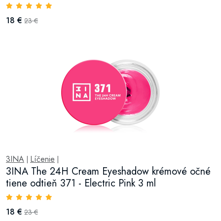
18 €
23 €
3INA
Líčenie
|
|
3INA The 24H Cream Eyeshadow krémové očné
tiene odtieň 371 - Electric Pink 3 ml
18 €
23 €