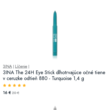
3INA
Líčenie
|
|
3INA The 24H Eye Stick dlhotrvajúce očné tiene
v ceruzke odtieň 880 - Turquoise 1,4 g
16 €
20 €