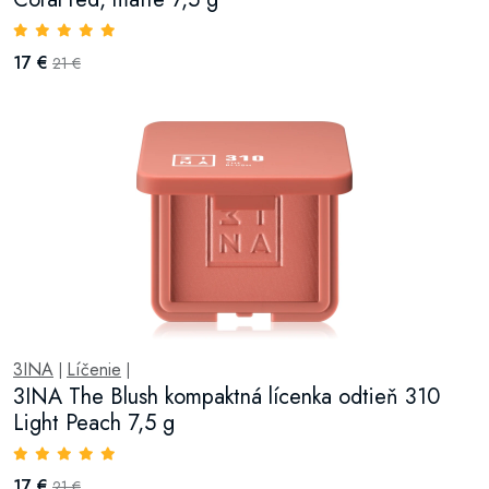
17 €
21 €
3INA
Líčenie
|
|
3INA The Blush kompaktná lícenka odtieň 310
Light Peach 7,5 g
17 €
21 €