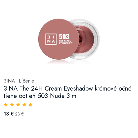
3INA
Líčenie
|
|
3INA The 24H Cream Eyeshadow krémové očné
tiene odtieň 503 Nude 3 ml
18 €
23 €