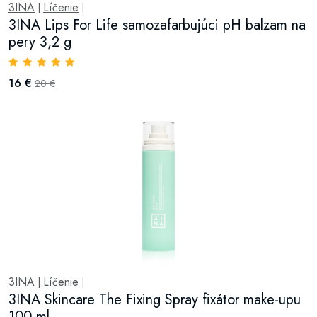
3INA
Líčenie
|
|
3INA Lips For Life samozafarbujúci pH balzam na
pery 3,2 g
16 €
20 €
3INA
Líčenie
|
|
3INA Skincare The Fixing Spray fixátor make-upu
100 ml