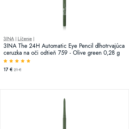
3INA
Líčenie
|
|
3INA The 24H Automatic Eye Pencil dlhotrvajúca
ceruzka na oči odtieň 759 - Olive green 0,28 g
17 €
21 €