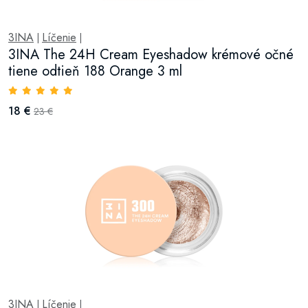
3INA
Líčenie
|
|
3INA The 24H Cream Eyeshadow krémové očné
tiene odtieň 188 Orange 3 ml
18 €
23 €
3INA
Líčenie
|
|