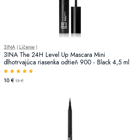
3INA
Líčenie
|
|
3INA The 24H Level Up Mascara Mini
dlhotrvajúca riasenka odtieň 900 - Black 4,5 ml
10 €
13 €