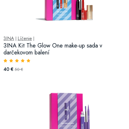
3INA
Líčenie
|
|
3INA Kit The Glow One make-up sada v
darčekovom balení
40 €
50 €