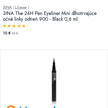
3INA
Líčenie
|
|
3INA The 24H Pen Eyeliner Mini dlhotrvajúce
očné linky odtieň 900 - Black 0,6 ml
10 €
13 €