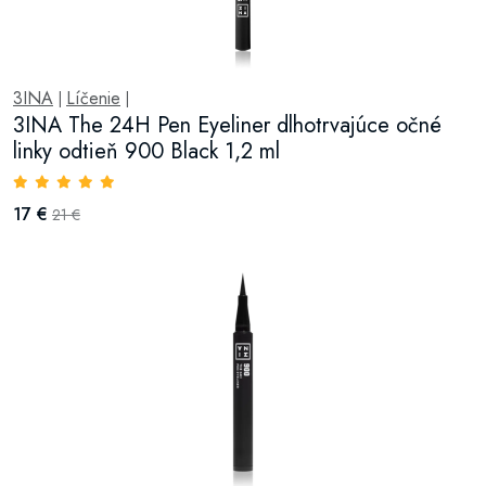
3INA
Líčenie
|
|
3INA The 24H Pen Eyeliner dlhotrvajúce očné
linky odtieň 900 Black 1,2 ml
17 €
21 €