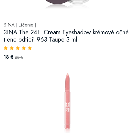
3INA
Líčenie
|
|
3INA The 24H Cream Eyeshadow krémové očné
tiene odtieň 963 Taupe 3 ml
18 €
23 €