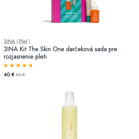
3INA
Pleť
|
|
3INA Kit The Skin One darčeková sada pre
rozjasnenie pleti
40 €
50 €