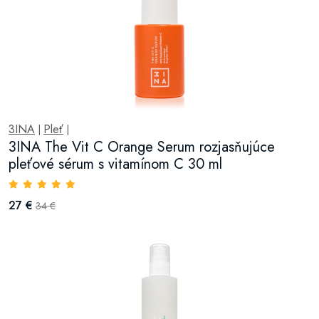
3INA
Pleť
|
|
3INA The Vit C Orange Serum rozjasňujúce
pleťové sérum s vitamínom C 30 ml
27 €
34 €