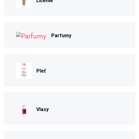
Líčenie
Parfumy
Pleť
Vlasy