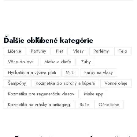
Ďalšie obľúbené kategórie
Líčenie
Parfumy
Pleť
Vlasy
Parfémy
Telo
Vône do bytu
Matka a dieťa
Zuby
Hydratácia a výživa pleti
Muži
Farby na vlasy
Šampóny
Kozmetika do sprchy a kúpeľa
Vonné oleje
Kozmetika pre regeneráciu vlasov
Make upy
Kozmetika na vrásky a antiaging
Rúže
Očné tiene