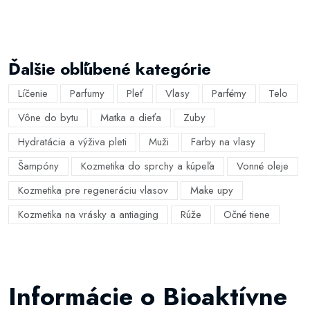
Ďalšie obľúbené kategórie
Líčenie
Parfumy
Pleť
Vlasy
Parfémy
Telo
Vône do bytu
Matka a dieťa
Zuby
Hydratácia a výživa pleti
Muži
Farby na vlasy
Šampóny
Kozmetika do sprchy a kúpeľa
Vonné oleje
Kozmetika pre regeneráciu vlasov
Make upy
Kozmetika na vrásky a antiaging
Rúže
Očné tiene
Informácie o Bioaktívne