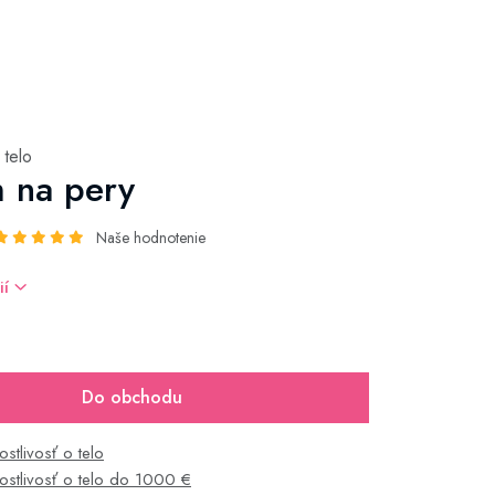
 telo
 na pery
Naše hodnotenie
ií
Do obchodu
ostlivosť o telo
rostlivosť o telo do 1000 €