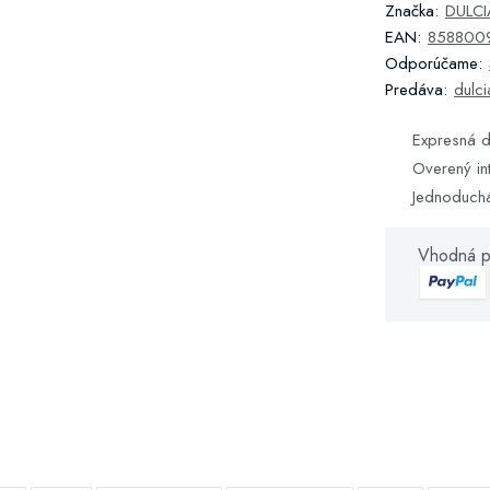
Značka:
DULCIA
EAN:
858800
Odporúčame:
Predáva:
dulci
Expresná d
Overený in
Jednoduch
Vhodná p