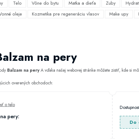
my
Telo
Vône do bytu
Matka a dieťa
Zuby
Hydrat
Vonné oleje
Kozmetika pre regeneráciu vlasov
Make upy
Balzam na pery
hody
Balzam na pery
A vďaka našej webovej stránke môžete zistiť, kde si môž
ujúcich overených obchodoch:
osť o telo
Dostupno
na pery:
Do 