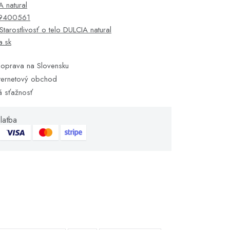
 natural
9400561
Starostlivosť o telo DULCIA natural
a.sk
oprava na Slovensku
ternetový obchod
á sťažnosť
latba