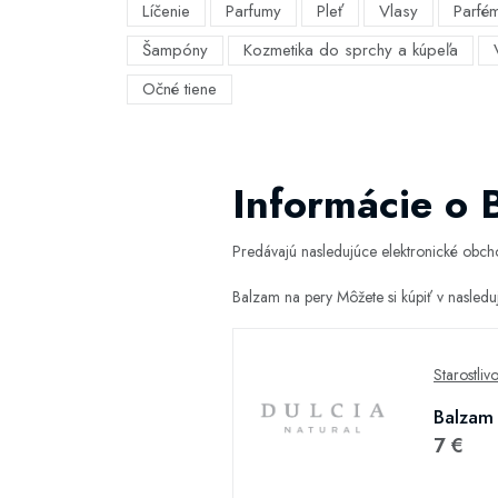
Líčenie
Parfumy
Pleť
Vlasy
Parfé
Šampóny
Kozmetika do sprchy a kúpeľa
Očné tiene
Informácie o 
Predávajú nasledujúce elektronické obc
Balzam na pery Môžete si kúpiť v nasled
Starostliv
Balzam 
7 €