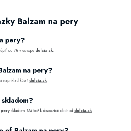
ázky Balzam na pery
na pery?
kúpiť od 7€ v eshope
dulcia.sk
.
Balzam na pery?
i napríklad kúpiť
dulcia.sk
.
y skladom?
 pery
skladom. Má tiež k dispozícii obchod
dulcia.sk
.
e of Balzam na pery?