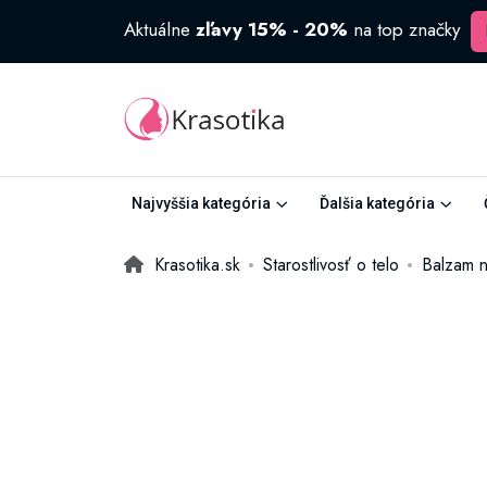
Aktuálne
zľavy 15% - 20%
na top značky
Najvyššia kategória
Ďalšia kategória
Krasotika.sk
Starostlivosť o telo
Balzam n