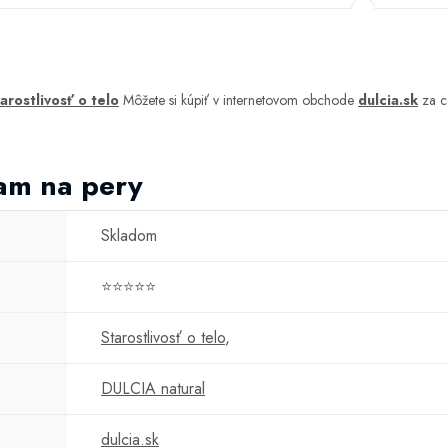
tarostlivosť o telo
Môžete si kúpiť v internetovom obchode
dulcia.sk
za c
zam na pery
Skladom
⭐⭐⭐⭐⭐
Starostlivosť o telo
,
DULCIA natural
dulcia.sk