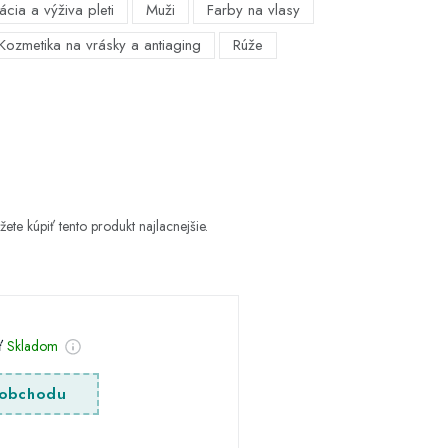
ácia a výživa pleti
Muži
Farby na vlasy
Kozmetika na vrásky a antiaging
Rúže
ete kúpiť tento produkt najlacnejšie.
sť
Skladom
obchodu