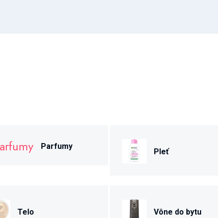
Parfumy
Pleť
Telo
Vône do bytu