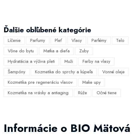
Ďalšie obľúbené kategórie
Líčenie
Parfumy
Pleť
Vlasy
Parfémy
Telo
Vône do bytu
Matka a dieťa
Zuby
Hydratácia a výživa pleti
Muži
Farby na vlasy
Šampóny
Kozmetika do sprchy a kúpeľa
Vonné oleje
Kozmetika pre regeneráciu vlasov
Make upy
Kozmetika na vrásky a antiaging
Rúže
Očné tiene
Informácie o BIO Mätová