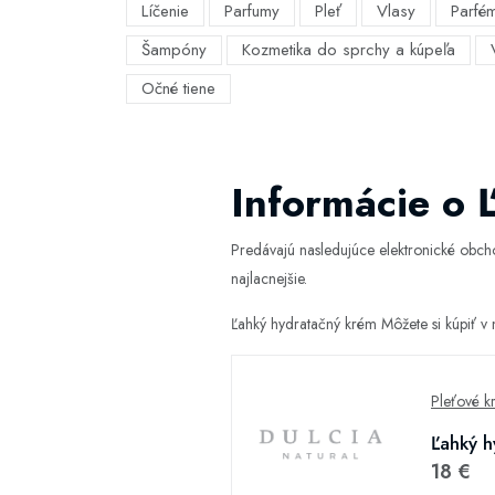
Líčenie
Parfumy
Pleť
Vlasy
Parfé
Šampóny
Kozmetika do sprchy a kúpeľa
Očné tiene
Informácie o 
Predávajú nasledujúce elektronické obc
najlacnejšie.
Ľahký hydratačný krém Môžete si kúpiť v
Pleťové k
Ľahký h
18 €