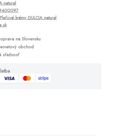
 natural
9400097
Pleťové krémy DULCIA natural
a.sk
oprava na Slovensku
ternetový obchod
á sťažnosť
latba