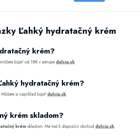
ázky Ľahký hydratačný krém
ydratačný krém?
 môžete kúpiť od 18€ v eshope
dulcia.sk
.
 Ľahký hydratačný krém?
Môžete si napríklad kúpiť
dulcia.sk
.
čný krém skladom?
ratačný krém
skladom. Má tiež k dispozícii obchod
dulcia.sk
.