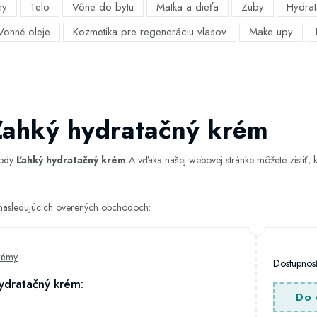
my
Telo
Vône do bytu
Matka a dieťa
Zuby
Hydrat
Vonné oleje
Kozmetika pre regeneráciu vlasov
Make upy
Ľahký hydratačný krém
hody
Ľahký hydratačný krém
A vďaka našej webovej stránke môžete zistiť, k
 nasledujúcich overených obchodoch:
rémy
Dostupno
ydratačný krém:
Do 