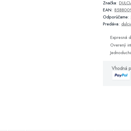
Značka:
DULCIA
EAN:
858800
Odporúčame:
Predáva:
dulci
Expresná d
Overený in
Jednoduch
Vhodná p