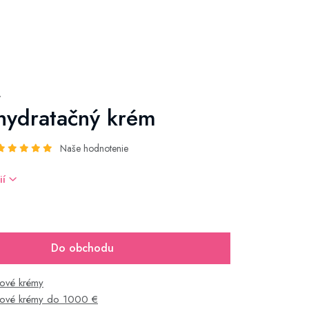
y
hydratačný krém
Naše hodnotenie
ií
Do obchodu
ťové krémy
ťové krémy do 1000 €