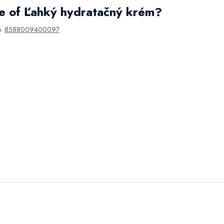
e of Ľahký hydratačný krém?
o:
8588009400097