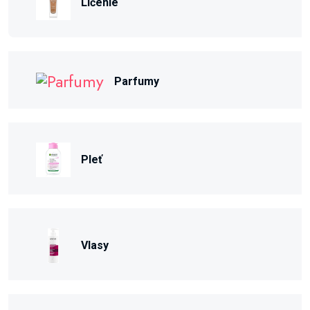
Líčenie
Parfumy
Pleť
Vlasy