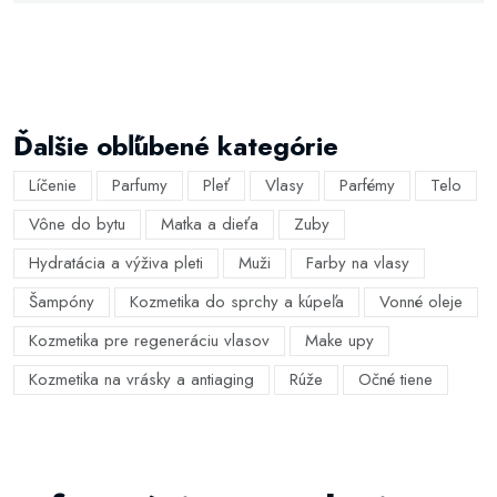
Ďalšie obľúbené kategórie
Líčenie
Parfumy
Pleť
Vlasy
Parfémy
Telo
Vône do bytu
Matka a dieťa
Zuby
Hydratácia a výživa pleti
Muži
Farby na vlasy
Šampóny
Kozmetika do sprchy a kúpeľa
Vonné oleje
Kozmetika pre regeneráciu vlasov
Make upy
Kozmetika na vrásky a antiaging
Rúže
Očné tiene