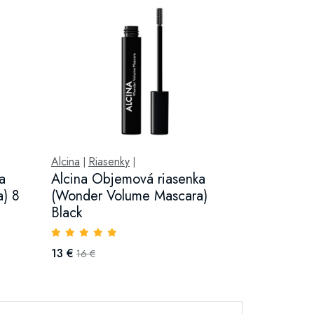
Alcina
Riasenky
|
|
a
Alcina Objemová riasenka
a) 8
(Wonder Volume Mascara)
Black
13 €
16 €