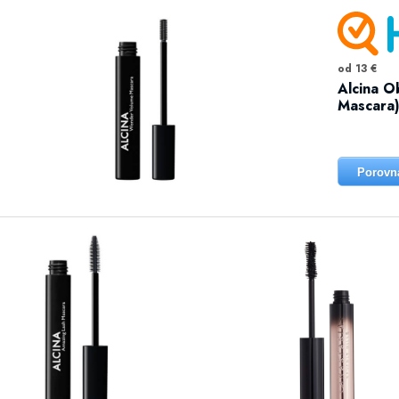
od 13 €
Alcina O
Mascara)
Porovn