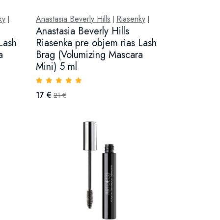
ky
Anastasia Beverly Hills
Riasenky
|
|
|
Anastasia Beverly Hills
Lash
Riasenka pre objem rias Lash
a
Brag (Volumizing Mascara
Mini) 5 ml
17 €
21 €