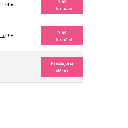
l
Viac
14 €
informácií
Viac
ack
13 €
informácií
Prečítajte si
článok