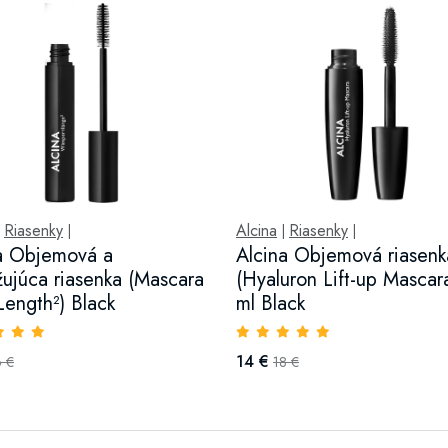
Riasenky
Alcina
Riasenky
|
|
|
|
a Objemová a
Alcina Objemová riasenk
žujúca riasenka (Mascara
(Hyaluron Lift-up Mascar
Length²) Black
ml Black
14 €
6 €
18 €