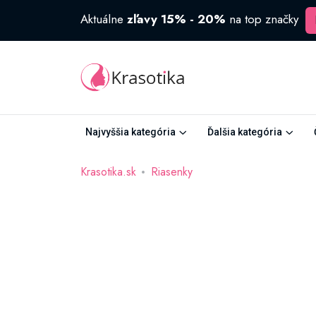
Aktuálne
zľavy 15% - 20%
na top značky
Najvyššia kategória
Ďalšia kategória
Krasotika.sk
Riasenky