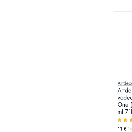
Artdec
Artd
vodeo
One (
ml 71
11 €
14