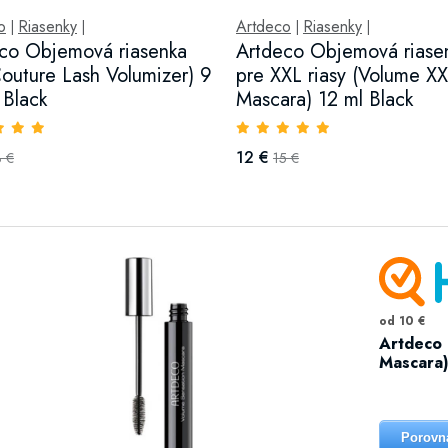
o
Riasenky
Artdeco
Riasenky
|
|
|
|
co Objemová riasenka
Artdeco Objemová riase
Couture Lash Volumizer) 9
pre XXL riasy (Volume X
 Black
Mascara) 12 ml Black
12 €
3 €
15 €
od 10 €
Artdeco 
Mascara)
Porovn