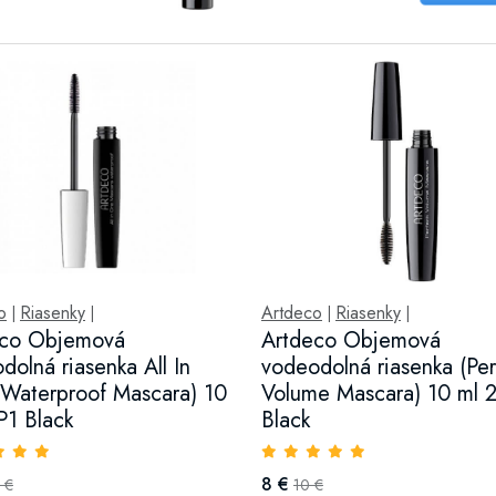
o
Riasenky
Artdeco
Riasenky
|
|
|
|
eco Objemová
Artdeco Objemová
dolná riasenka All In
vodeodolná riasenka (Per
Waterproof Mascara) 10
Volume Mascara) 10 ml 
P1 Black
Black
8 €
 €
10 €