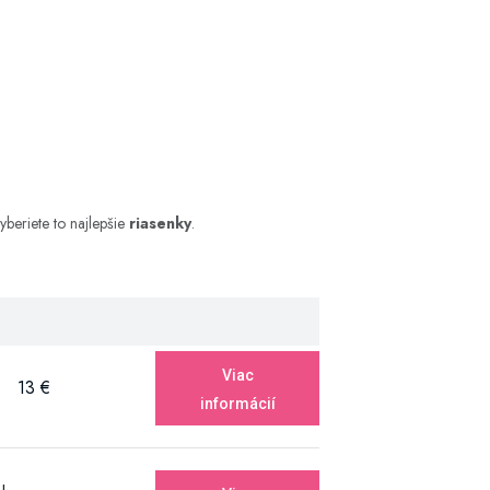
yberiete to najlepšie
riasenky
.
Viac
13 €
informácií