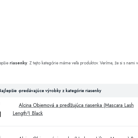
lepšie
riasenky
. Z tejto kategórie máme veľa produktov. Veríme, že si s nami v
ajlepšie -predávajúce výrobky z kategórie riasenky
Alcina Objemová a predlžujúca riasenka (Mascara Lash
Length²) Black