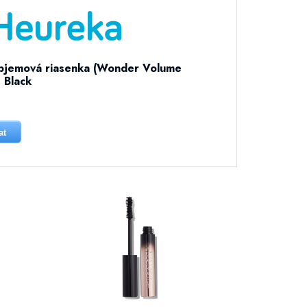
bjemová riasenka (Wonder Volume
 Black
at