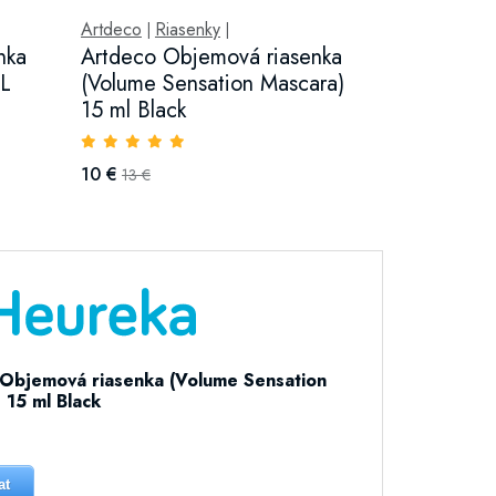
Artdeco
Riasenky
|
|
nka
Artdeco Objemová riasenka
XL
(Volume Sensation Mascara)
15 ml Black
10 €
13 €
Objemová riasenka (Volume Sensation
 15 ml Black
at