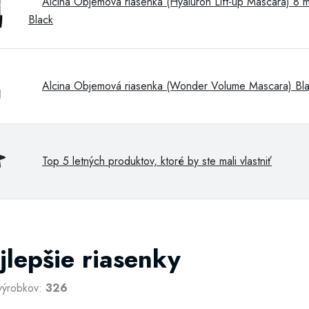
Alcina Objemová riasenka (Hyaluron Lift-up Mascara) 8 m
Black
Alcina Objemová riasenka (Wonder Volume Mascara) Bl
Top 5 letných produktov, ktoré by ste mali vlastniť
jlepšie riasenky
výrobkov:
326