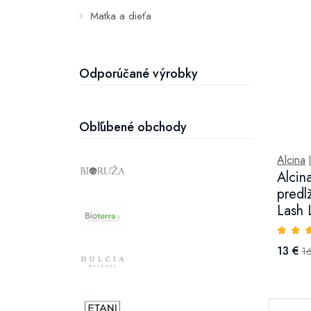
Matka a dieťa
Zuby
Hydratácia a výživa pleti
Odporúčané výrobky
Obľúbené obchody
Alcina
Alcin
predl
Lash 
13 €
1