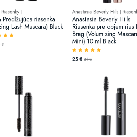
Riasenky
Anastasia Beverly Hills
Riasen
|
|
|
a Predlžujúca riasenka
Anastasia Beverly Hills
ing Lash Mascara) Black
Riasenka pre objem rias 
Brag (Volumizing Mascar
Mini) 10 ml Black
8 €
25 €
31 €