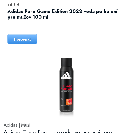
od 8 €
Adidas Pure Game Edition 2022 voda po holení
pre mužov 100 ml
Porovnat
Adidas
Muži
|
|
Adidas Team Force dezodorant v spreji pre