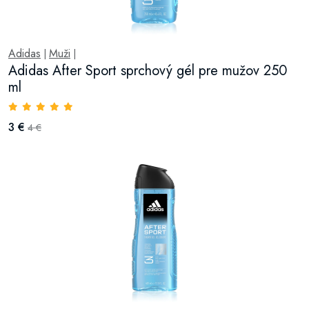
Adidas
Muži
|
|
Adidas After Sport sprchový gél pre mužov 250
ml
3 €
4 €