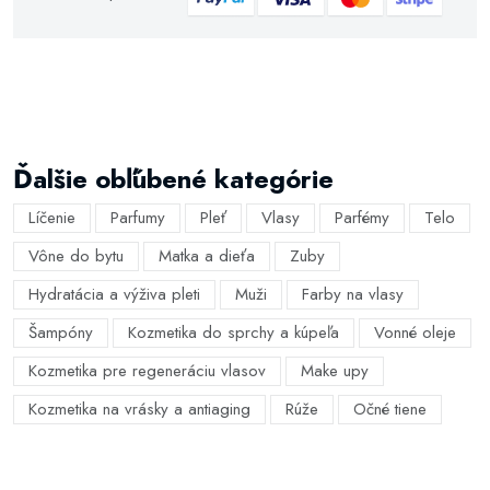
Ďalšie obľúbené kategórie
Líčenie
Parfumy
Pleť
Vlasy
Parfémy
Telo
Vône do bytu
Matka a dieťa
Zuby
Hydratácia a výživa pleti
Muži
Farby na vlasy
Šampóny
Kozmetika do sprchy a kúpeľa
Vonné oleje
Kozmetika pre regeneráciu vlasov
Make upy
Kozmetika na vrásky a antiaging
Rúže
Očné tiene