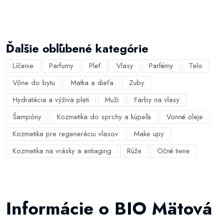
Ďalšie obľúbené kategórie
Líčenie
Parfumy
Pleť
Vlasy
Parfémy
Telo
Vône do bytu
Matka a dieťa
Zuby
Hydratácia a výživa pleti
Muži
Farby na vlasy
Šampóny
Kozmetika do sprchy a kúpeľa
Vonné oleje
Kozmetika pre regeneráciu vlasov
Make upy
Kozmetika na vrásky a antiaging
Rúže
Očné tiene
Informácie o BIO Mätová