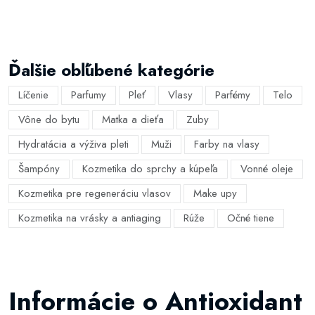
Ďalšie obľúbené kategórie
Líčenie
Parfumy
Pleť
Vlasy
Parfémy
Telo
Vône do bytu
Matka a dieťa
Zuby
Hydratácia a výživa pleti
Muži
Farby na vlasy
Šampóny
Kozmetika do sprchy a kúpeľa
Vonné oleje
Kozmetika pre regeneráciu vlasov
Make upy
Kozmetika na vrásky a antiaging
Rúže
Očné tiene
Informácie o Antioxidant