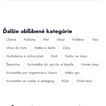
Ďalšie obľúbené kategórie
Líčenie
Parfumy
Pleť
Vlasy
Parfémy
Telo
Vône do bytu
Matka a dieťa
Zuby
Hydratácia a výživa pleti
Muži
Farby na vlasy
Šampóny
Kozmetika do sprchy a kúpeľa
Vonné oleje
Kozmetika pre regeneráciu vlasov
Make upy
Kozmetika na vrásky a antiaging
Rúže
Očné tiene