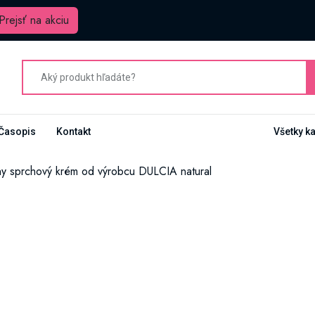
Prejsť na akciu
Časopis
Kontakt
Všetky k
y sprchový krém od výrobcu DULCIA natural