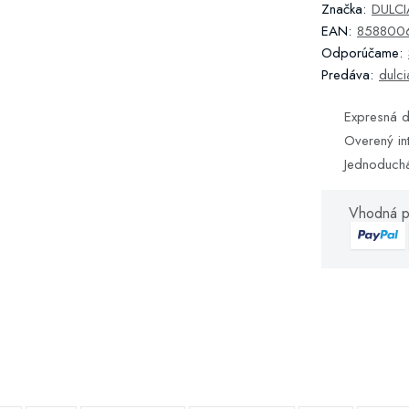
Značka:
DULCIA
EAN:
858800
Odporúčame:
Predáva:
dulci
Expresná d
Overený in
Jednoduch
Vhodná p