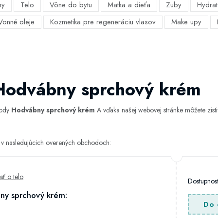
my
Telo
Vône do bytu
Matka a dieťa
Zuby
Hydrat
Vonné oleje
Kozmetika pre regeneráciu vlasov
Make upy
 Hodvábny sprchový krém
hody
Hodvábny sprchový krém
A vďaka našej webovej stránke môžete zistiť
 v nasledujúcich overených obchodoch:
osť o telo
Dostupno
ny sprchový krém:
Do 