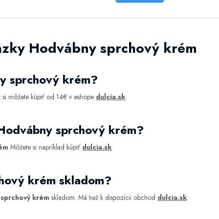
ázky Hodvábny sprchový krém
y sprchový krém?
 si môžete kúpiť od 14€ v eshope
dulcia.sk
.
 Hodvábny sprchový krém?
rém
Môžete si napríklad kúpiť
dulcia.sk
.
chový krém skladom?
sprchový krém
skladom. Má tiež k dispozícii obchod
dulcia.sk
.