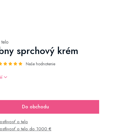
 telo
bny sprchový krém
Naše hodnotenie
ií
Do obchodu
ostlivosť o telo
rostlivosť o telo do 1000 €