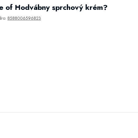
e of Hodvábny sprchový krém?
dro:
8588006596823