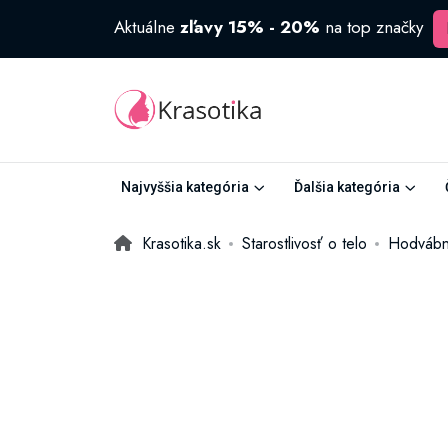
Aktuálne
zľavy 15% - 20%
na top značky
Najvyššia kategória
Ďalšia kategória
Krasotika.sk
Starostlivosť o telo
Hodvábn