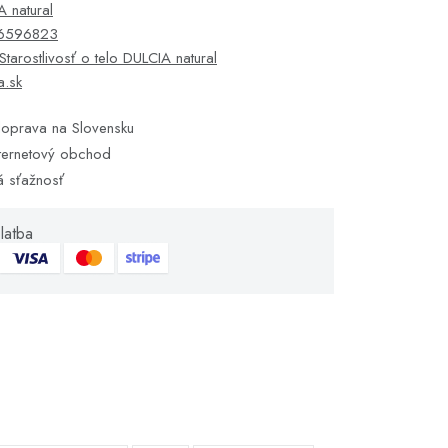
 natural
6596823
Starostlivosť o telo DULCIA natural
a.sk
oprava na Slovensku
ternetový obchod
á sťažnosť
latba