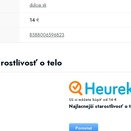
dulcia.sk
14
€
8588006596823
rostlivosť o telo
Už si môžete kúpiť od 14 €
Najlacnejší starostlivosť o 
Porovnat