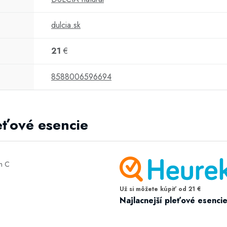
dulcia.sk
21
€
8588006596694
leťové esencie
Už si môžete kúpiť od 21 €
Najlacnejší pleťové esenci