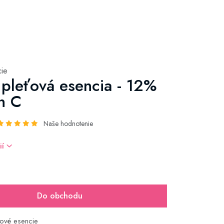
cie
pleťová esencia - 12%
n C
Naše hodnotenie
ií
Do obchodu
ťové esencie