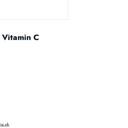
 Vitamin C
?
ia.sk
.