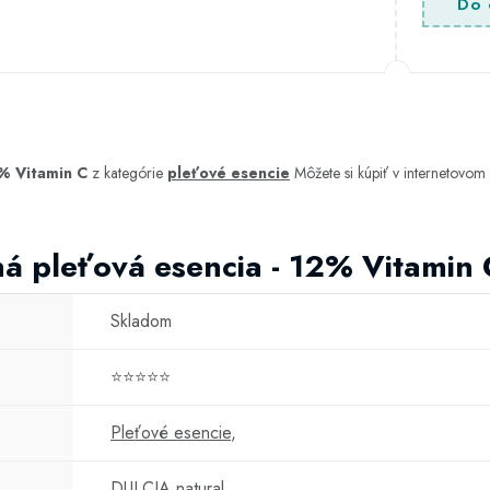
Do 
% Vitamin C
z kategórie
pleťové esencie
Môžete si kúpiť v internetovo
á pleťová esencia - 12% Vitamin 
Skladom
⭐⭐⭐⭐⭐
Pleťové esencie
,
DULCIA natural