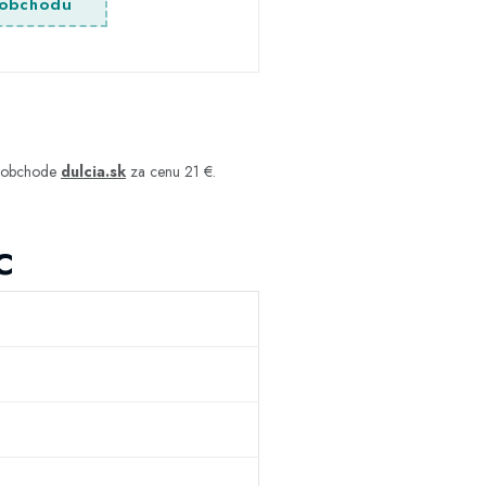
obchodu
m obchode
dulcia.sk
za cenu 21 €.
C