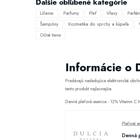
Ďalšie obľúbené kategórie
Líčenie
Parfumy
Pleť
Vlasy
Parfé
Šampóny
Kozmetika do sprchy a kúpeľa
Očné tiene
Informácie o 
Predávajú nasledujúce elektronické obc
tento produkt najlacnejšie.
Denná pleťová esencia - 12% Vitamin C M
Pleťové e
Denná p