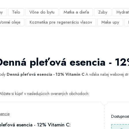
my
Telo
Vône do bytu
Matka a dieťa
Zuby
Hydrat
Vonné oleje
Kozmetika pre regeneráciu vlasov
Make upy
Denná pleťová esencia - 1
hody
Denná pleťová esencia - 12% Vitamin C
A vďaka našej webovej strá
ôžete si kúpiť v nasledujúcich overených obchodoch:
sencie
Dostupno
leťová esencia - 12% Vitamin C: