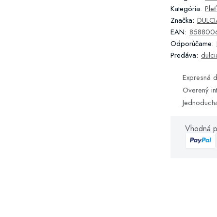
Kategória:
Ple
Značka:
DULCIA
EAN:
858800
Odporúčame:
Predáva:
dulci
Expresná d
Overený in
Jednoduch
Vhodná p