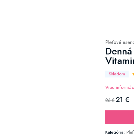
Pleťové esen
Denná 
Vitami
Skladom
Viac informác
21 €
26 €
Kategória:
Ple