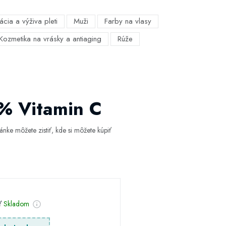
ácia a výživa pleti
Muži
Farby na vlasy
Kozmetika na vrásky a antiaging
Rúže
2% Vitamin C
nke môžete zistiť, kde si môžete kúpiť
sť
Skladom