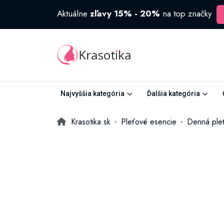
Aktuálne
zľavy 15% - 20%
na top značky
Najvyššia kategória
Ďalšia kategória
Krasotika.sk
Pleťové esencie
Denná pleť