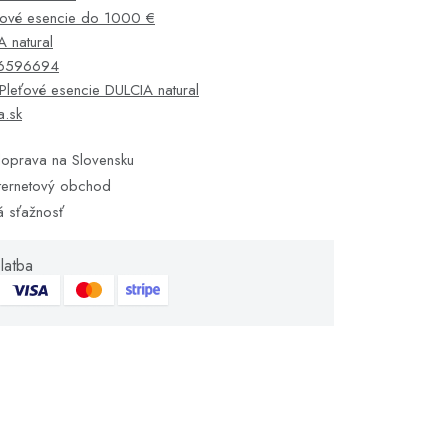
ťové esencie do 1000 €
 natural
6596694
Pleťové esencie DULCIA natural
a.sk
oprava na Slovensku
ternetový obchod
á sťažnosť
latba