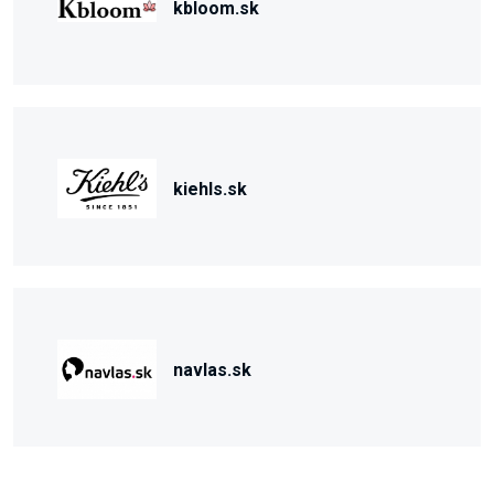
kbloom.sk
kiehls.sk
navlas.sk