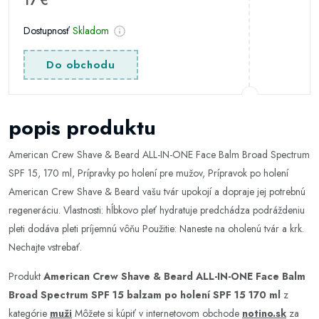
17 €
Dostupnosť
Skladom
Do obchodu
popis produktu
American Crew Shave & Beard ALL-IN-ONE Face Balm Broad Spectrum
SPF 15, 170 ml, Prípravky po holení pre mužov, Prípravok po holení
American Crew Shave & Beard vašu tvár upokojí a dopraje jej potrebnú
regeneráciu. Vlastnosti: hĺbkovo pleť hydratuje predchádza podráždeniu
pleti dodáva pleti príjemnú vôňu Použitie: Naneste na oholenú tvár a krk.
Nechajte vstrebať.
Produkt
American Crew Shave & Beard ALL-IN-ONE Face Balm
Broad Spectrum SPF 15 balzam po holení SPF 15 170 ml
z
kategórie
muži
Môžete si kúpiť v internetovom obchode
notino.sk
za