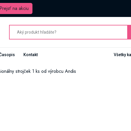
Prejsť na akciu
Časopis
Kontakt
Všetky k
onálny strojček 1 ks od výrobcu Andis