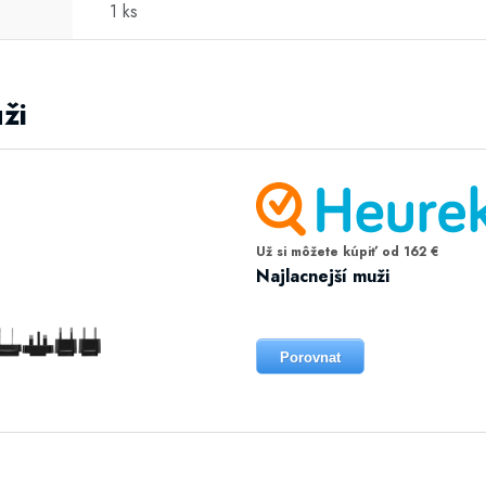
1 ks
ži
Už si môžete kúpiť od 162 €
Najlacnejší muži
Porovnat