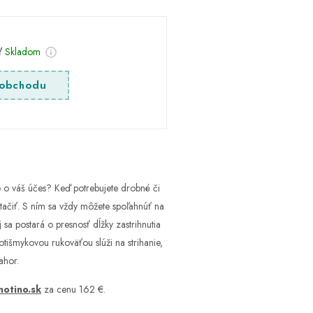
sť
Skladom
obchodu
e o váš účes? Keď potrebujete drobné či
tačiť. S ním sa vždy môžete spoľahnúť na
 sa postará o presnosť dĺžky zastrihnutia
tišmykovou rukoväťou slúži na strihanie,
ahor.
notino.sk
za cenu 162 €.