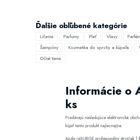
Ďalšie obľúbené kategórie
Líčenie
Parfumy
Pleť
Vlasy
Parfé
Šampóny
Kozmetika do sprchy a kúpeľa
Očné tiene
Informácie o 
ks
Predávajú nasledujúce elektronické obc
kúpiť tento produkt najlacnejšie.
Andis reSURGE profesionálny strojček 1 