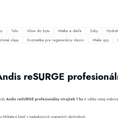
my
Telo
Vône do bytu
Matka a dieťa
Zuby
Hydrat
Vonné oleje
Kozmetika pre regeneráciu vlasov
Make upy
Andis reSURGE profesionáln
hody
Andis reSURGE profesionálny strojček 1 ks
A vďaka našej webovej 
ks Môžete si kúpiť v nasledujúcich overených obchodoch: