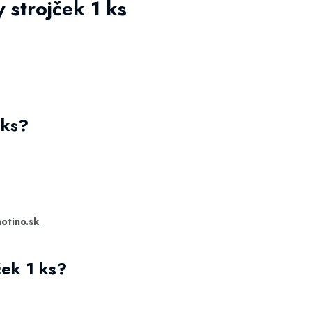
strojček 1 ks
 ks?
notino.sk
.
ček 1 ks?