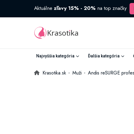
Aktuálne
zľavy 15% - 20%
na top značky
Najvyššia kategória
Ďalšia kategória
Krasotika.sk
Muži
Andis reSURGE profesi