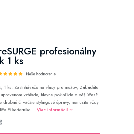
reSURGE profesionálny
k 1 ks
Naše hodnotenie
 1 ks, Zastrihávače na vlasy pre mužov, Zakladáte
 upravenom vzhľade, hlavne pokiaľ ide o váš účes?
e drobné či väčšie stylingové úpravy, nemusíte vždy
iča či kaderníka....
Viac informácií
€