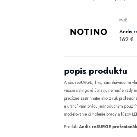
Muži
Andis r
162 €
popis produktu
Andis reSURGE, 1 ks, Zastrihávače na vl
väčšie stylingové úpravy, nemusíte vždy 
precízne zastrihnutie ako z rúk profesion
a uľahčí vám prácu jednoduchým použitím.
modelovanie či holenie brady a fúzov LED 
Produkt
Andis reSURGE profesionáln