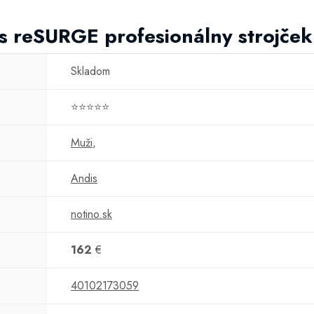
s reSURGE profesionálny strojček
Skladom
⭐⭐⭐⭐⭐
Muži
,
Andis
notino.sk
162
€
40102173059