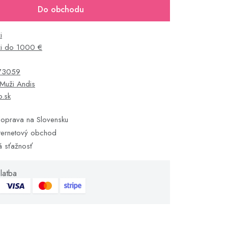
Do obchodu
i
i do 1000 €
73059
Muži Andis
o.sk
oprava na Slovensku
ternetový obchod
á sťažnosť
latba