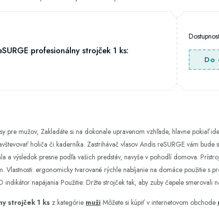
Dostupno
eSURGE profesionálny strojček 1 ks:
Do 
asy pre mužov, Zakladáte si na dokonale upravenom vzhľade, hlavne pokiaľ id
navštevovať holiča či kaderníka. Zastrihávač vlasov Andis reSURGE vám bude s
ála a výsledok presne podľa vašich predstáv, navyše v pohodlí domova. Prístroj
 Vlastnosti: ergonomicky tvarované rýchle nabíjanie na domáce použitie s pro
indikátor napájania Použitie: Držte strojček tak, aby zuby čepele smerovali n
y strojček 1 ks
z kategórie
muži
Môžete si kúpiť v internetovom obchode