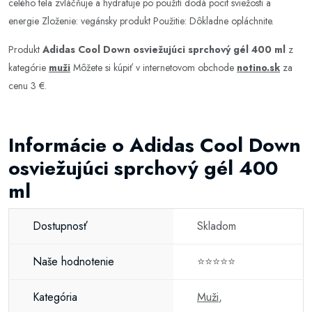
celého tela zvláčňuje a hydratuje po použití dodá pocit sviežosti a
energie Zloženie: vegánsky produkt Použitie: Dôkladne opláchnite.
Produkt
Adidas Cool Down osviežujúci sprchový gél 400 ml
z
kategórie
muži
Môžete si kúpiť v internetovom obchode
notino.sk
za
cenu 3 €.
Informácie o Adidas Cool Down
osviežujúci sprchový gél 400
ml
Dostupnosť
Skladom
Naše hodnotenie
⭐⭐⭐⭐⭐
Kategória
Muži
,