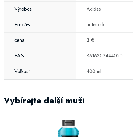
Výrobca
Adidas
Predáva
notino.sk
cena
3
€
EAN
3616303444020
Veľkosť
400 ml
Vybírejte další muži