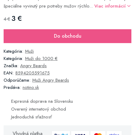
špeciálne vyvinutý pre potreby mužov rýchlo...
Viac informácií
3 €
4 €
Do obchodu
Kategória:
Muži
Kategória:
Muži do 1000 €
Značka:
Angry Beards
EAN:
8594205591675
Odporúčame:
Muži Angry Beards
Predáva:
notino.sk
Expresná doprava na Slovensku
Overený internetový obchod
Jednoduchá sťažnosť
Vhodná platba