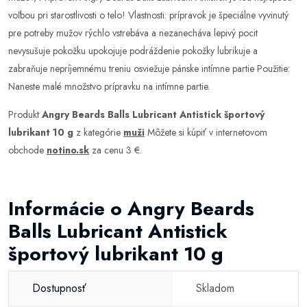
voľbou pri starostlivosti o telo! Vlastnosti: prípravok je špeciálne vyvinutý
pre potreby mužov rýchlo vstrebáva a nezanecháva lepivý pocit
nevysušuje pokožku upokojuje podráždenie pokožky lubrikuje a
zabraňuje nepríjemnému treniu osviežuje pánske intímne partie Použitie:
Naneste malé množstvo prípravku na intímne partie.
Produkt
Angry Beards Balls Lubricant Antistick športový
lubrikant 10 g
z kategórie
muži
Môžete si kúpiť v internetovom
obchode
notino.sk
za cenu 3 €.
Informácie o Angry Beards
Balls Lubricant Antistick
športový lubrikant 10 g
Dostupnosť
Skladom