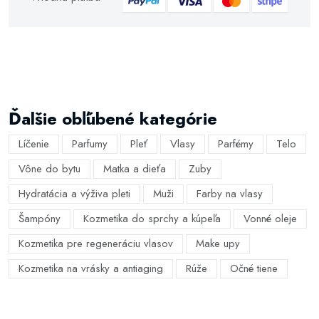
Ďalšie obľúbené kategórie
Líčenie
Parfumy
Pleť
Vlasy
Parfémy
Telo
Vône do bytu
Matka a dieťa
Zuby
Hydratácia a výživa pleti
Muži
Farby na vlasy
Šampóny
Kozmetika do sprchy a kúpeľa
Vonné oleje
Kozmetika pre regeneráciu vlasov
Make upy
Kozmetika na vrásky a antiaging
Rúže
Očné tiene