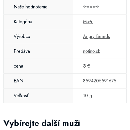
Naše hodnotenie
⭐⭐⭐⭐⭐
Kategória
Muži
,
Výrobca
Angry Beards
Predáva
notino.sk
cena
3
€
EAN
8594205591675
Veľkosť
10 g
Vybírejte další muži