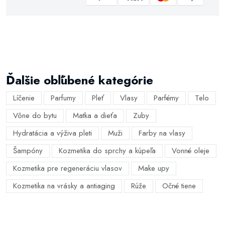
Ďalšie obľúbené kategórie
Líčenie
Parfumy
Pleť
Vlasy
Parfémy
Telo
Vône do bytu
Matka a dieťa
Zuby
Hydratácia a výživa pleti
Muži
Farby na vlasy
Šampóny
Kozmetika do sprchy a kúpeľa
Vonné oleje
Kozmetika pre regeneráciu vlasov
Make upy
Kozmetika na vrásky a antiaging
Rúže
Očné tiene