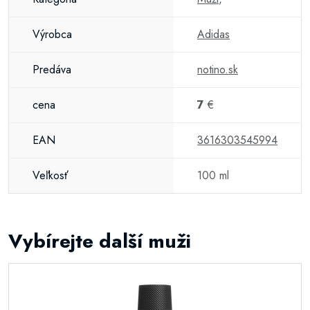
Výrobca
Adidas
Predáva
notino.sk
cena
7
€
EAN
3616303545994
Veľkosť
100 ml
Vybírejte další muži