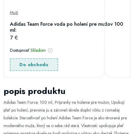
Muži
Adidas Team Force voda po holení pre mužov 100
ml:
7 €
Dostupnosť
Skladom
Do obchodu
popis produktu
Adidas Team Force, 100 ml, Prípravky na holenie pre mužov, Upokojí
pleť po holení, prevonia ju a zároveň skvele doplní vôňu z rovnakej
kolekcie. Starostlivosť po holení Adidas Team Force je ako stvorená pre
moderného muža, ktorý sa o seba rád stará. Vlastnosti: upokojuje pleť
príjemne osviežuje skvele sa hodí spoločne s vôňou ako darček Zloženie: