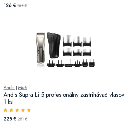
126 €
158 €
Andis
Muži
|
|
Andis Supra Li 5 profesionálny zastrihávač vlasov
1 ks
225 €
281 €