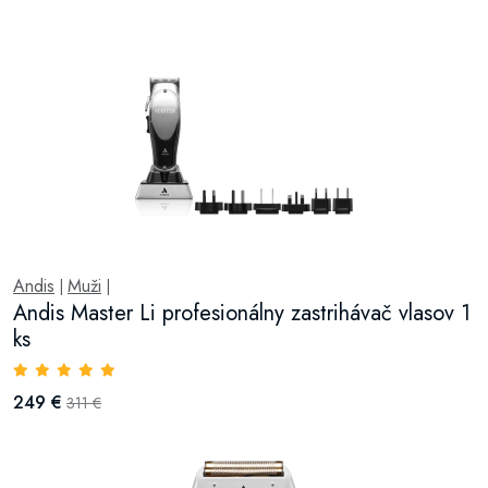
Andis
Muži
|
|
Andis Master Li profesionálny zastrihávač vlasov 1
ks
249 €
311 €