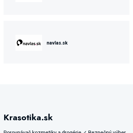
navlas.sk
Krasotika.sk
Porovnávač kozmetiky a drogérie ✓ Bezpečný výber