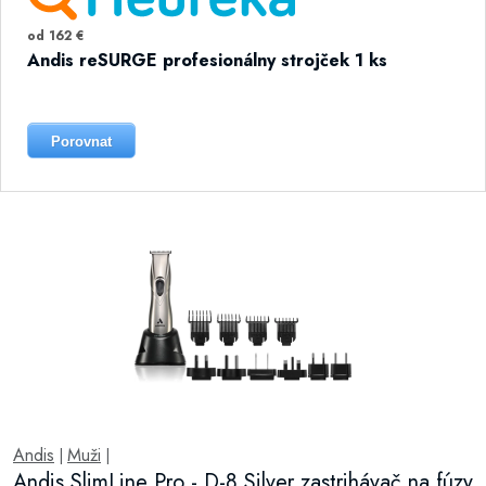
od 162 €
Andis reSURGE profesionálny strojček 1 ks
Porovnat
Andis
Muži
|
|
Andis SlimLine Pro - D-8 Silver zastrihávač na fúzy