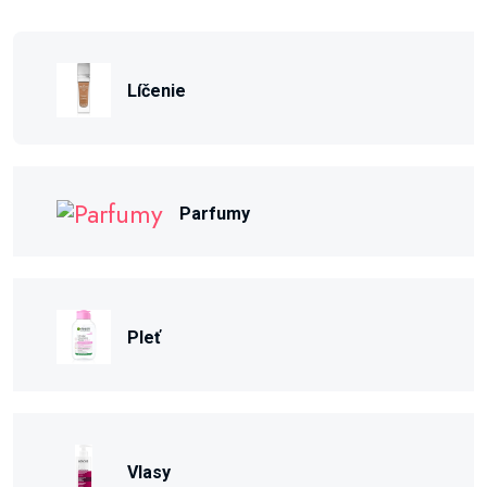
Líčenie
Parfumy
Pleť
Vlasy