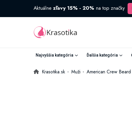
Aktuálne
zľavy 15% - 20%
na top značky
Najvyššia kategória
Ďalšia kategória
Krasotika.sk
Muži
American Crew Beard 