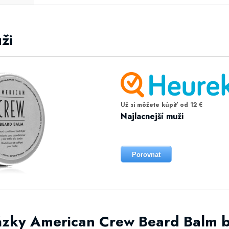
ži
Už si môžete kúpiť od 12 €
Najlacnejší muži
Porovnat
ázky American Crew Beard Balm b