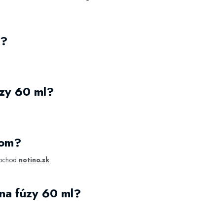
l?
úzy 60 ml?
dom?
 obchod
notino.sk
.
na fúzy 60 ml?