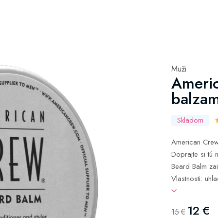
Muži
Ameri
balzam
Skladom
American Crew
Doprajte si tú 
Beard Balm zai
Vlastnosti: uhl
12 €
15 €