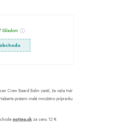
sť
Skladom
obchodu
can Crew Beard Balm zaistí, že vaša tvár
: Naberte prstami malé množstvo prípravku
obchode
notino.sk
za cenu 12 €.