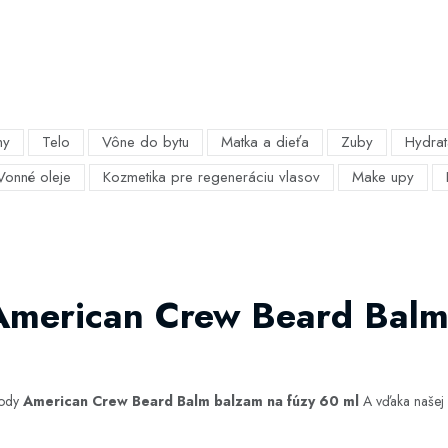
my
Telo
Vône do bytu
Matka a dieťa
Zuby
Hydrat
Vonné oleje
Kozmetika pre regeneráciu vlasov
Make upy
 American Crew Beard Balm
hody
American Crew Beard Balm balzam na fúzy 60 ml
A vďaka našej w