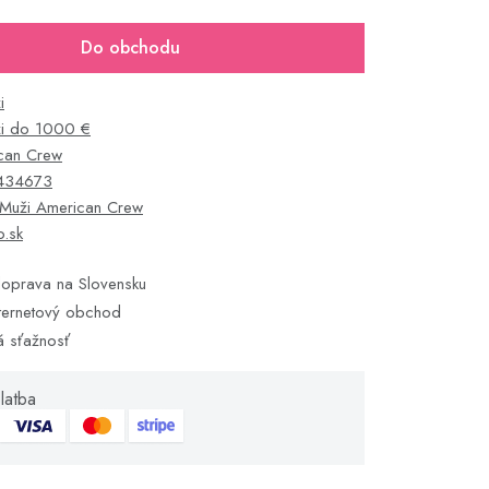
Do obchodu
i
i do 1000 €
can Crew
434673
Muži American Crew
o.sk
oprava na Slovensku
ternetový obchod
á sťažnosť
latba