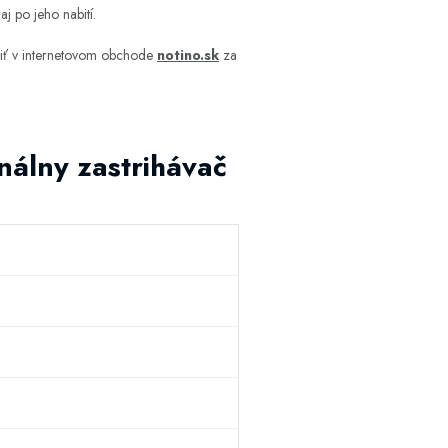
aj po jeho nabití.
iť v internetovom obchode
notino.sk
za
nálny zastrihávač