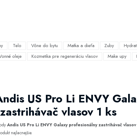
my
Telo
Vône do bytu
Matka a dieťa
Zuby
Hydrat
Vonné oleje
Kozmetika pre regeneráciu vlasov
Make upy
Andis US Pro Li ENVY Gal
zastrihávač vlasov 1 ks
hody
Andis US Pro Li ENVY Galaxy profesionálny zastrihávač vlasov 
odukt najlacnejšie.