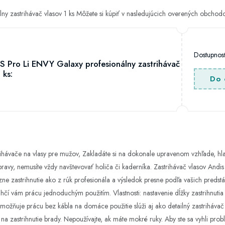
ny zastrihávač vlasov 1 ks Môžete si kúpiť v nasledujúcich overených obchod
Dostupno
S Pro Li ENVY Galaxy profesionálny zastrihávač
 ks:
Do 
rihávače na vlasy pre mužov, Zakladáte si na dokonale upravenom vzhľade, hl
úpravy, nemusíte vždy navštevovať holiča či kaderníka. Zastrihávač vlasov And
ne zastrihnutie ako z rúk profesionála a výsledok presne podľa vašich predstá
ľahčí vám prácu jednoduchým použitím. Vlastnosti: nastavenie dĺžky zastrihnuti
umožňuje prácu bez kábla na domáce použitie slúži aj ako detailný zastrihávač 
 na zastrihnutie brady. Nepoužívajte, ak máte mokré ruky. Aby ste sa vyhli pr