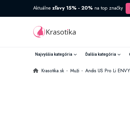
Aktuálne
zľavy 15% - 20%
na top značky
Najvyššia kategória
Ďalšia kategória
Krasotika.sk
Muži
Andis US Pro Li ENVY 