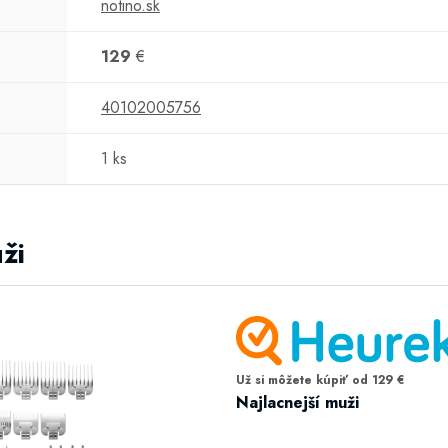
notino.sk
129
€
40102005756
1 ks
ži
Už si môžete kúpiť od 129 €
Najlacnejší muži