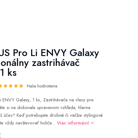
US Pro Li ENVY Galaxy
ionálny zastrihávač
1 ks
Naše hodnotenie
i ENVY Galaxy, 1 ks, Zastrihávače na vlasy pre
te si na dokonale upravenom vzhľade, hlavne
áš účes? Keď potrebujete drobné či väčšie stylingové
te vždy navštevovať holiča...
Viac informácií
€