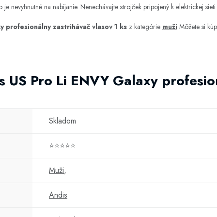
je nevyhnutné na nabíjanie. Nenechávajte strojček pripojený k elektrickej sieti 
 profesionálny zastrihávač vlasov 1 ks
z kategórie
muži
Môžete si kúp
s US Pro Li ENVY Galaxy profesio
Skladom
⭐⭐⭐⭐⭐
Muži
,
Andis