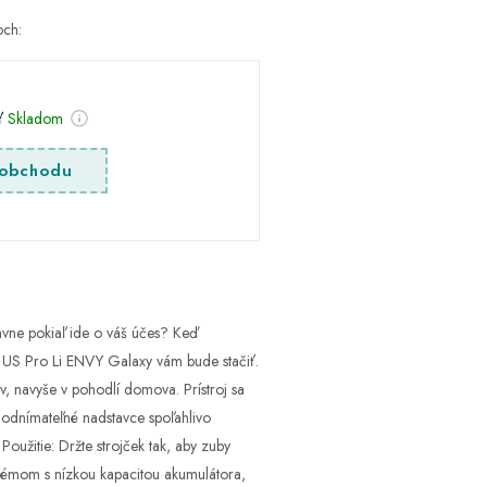
och:
sť
Skladom
obchodu
avne pokiaľ ide o váš účes? Keď
is US Pro Li ENVY Galaxy vám bude stačiť.
v, navyše v pohodlí domova. Prístroj sa
a odnímateľné nadstavce spoľahlivo
Použitie: Držte strojček tak, aby zuby
oblémom s nízkou kapacitou akumulátora,