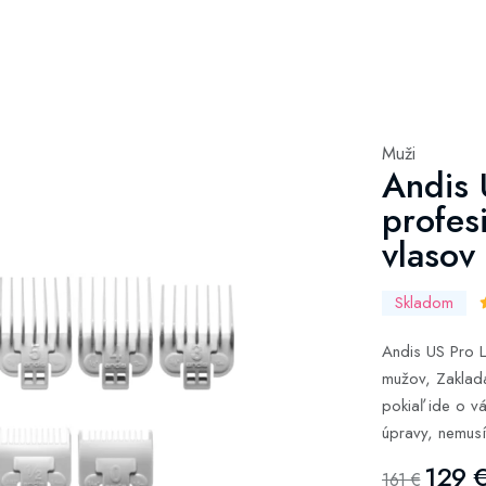
Muži
Andis 
profes
vlasov 
Skladom
Andis US Pro L
mužov, Zakladá
pokiaľ ide o v
úpravy, nemusí
129 
161 €