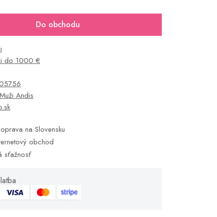
Do obchodu
i
i do 1000 €
05756
Muži Andis
o.sk
oprava na Slovensku
ternetový obchod
á sťažnosť
latba