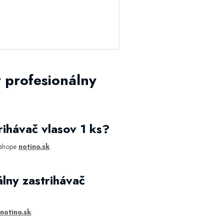
 profesionálny
ihávač vlasov 1 ks?
eshope
notino.sk
.
lny zastrihávač
notino.sk
.