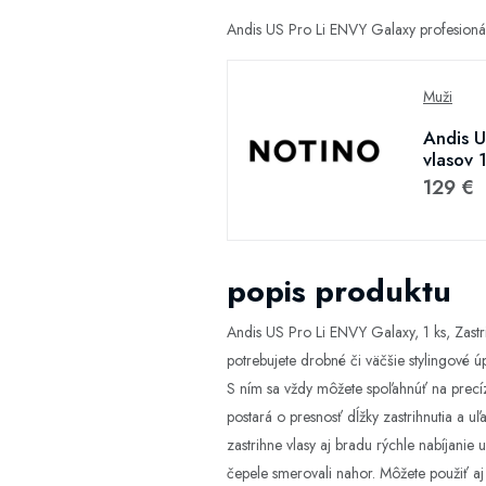
Andis US Pro Li ENVY Galaxy profesionál
Muži
Andis U
vlasov 1
129 €
popis produktu
Andis US Pro Li ENVY Galaxy, 1 ks, Zast
potrebujete drobné či väčšie stylingové 
S ním sa vždy môžete spoľahnúť na precíz
postará o presnosť dĺžky zastrihnutia a u
zastrihne vlasy aj bradu rýchle nabíjanie 
čepele smerovali nahor. Môžete použiť aj