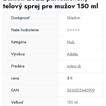
telový sprej pre mužov 150 ml
Dostupnosť
Skladom
Naše hodnotenie
⭐⭐⭐⭐⭐
Kategória
Muži
,
Výrobca
Adidas
Predáva
notino.sk
cena
3
€
EAN
3616303440909
Veľkosť
150 ml