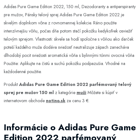
Adidas Pure Game Edition 2022, 150 ml, Dezodoranty a antiperspiranty
pre mužov, Pánsky telový sprej Adidas Pure Game Edition 2022 je
skvelým doplnkom vône z rovnomennej kolekcie. Ráno použite
intenzívnejšiu vôňu, počas dňa potom stačí pokožku kedykoľvek osviežiť
telovým sprejom. Vlastnosti: skvele sa hodí spoločne s vôňou ako darček
poteší každého muža dodáva sviežosť neutralizuje zápach zanecháva
dlhodobý pocit sviežosti aromatická vôňa s bylinnými tónmi ovocná vôňa
Použitie: Aplikujte na čistú a suchú pokožku podpazušia. Vhodné na
každodenné použitie.
Produkt
Adidas Pure Game Edition 2022 parfémovaný telový
sprej pre mužov 150 ml
z kategórie
muži
Môžete si kúpiť v
internetovom obchode
notino.sk
za cenu 3 €.
Informácie o Adidas Pure Game
Edition 2022 parfémovaný