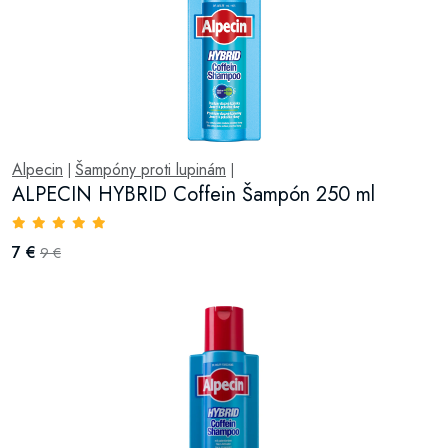
Alpecin
Šampóny proti lupinám
|
|
ALPECIN HYBRID Coffein Šampón 250 ml
7 €
9 €