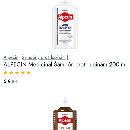
Alpecin
Šampóny proti lupinám
|
|
ALPECIN Medicinal Šampón proti lupinám 200 ml
6 €
8 €