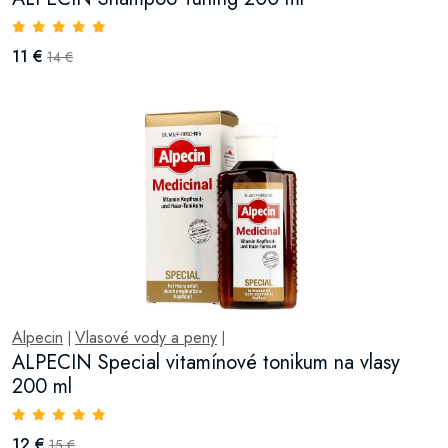
11 €
14 €
Alpecin
Vlasové vody a peny
|
|
ALPECIN Special vitamínové tonikum na vlasy
200 ml
12 €
15 €