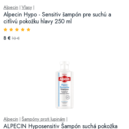
Alpecin
Vlasy
|
|
Alpecin Hypo - Sensitiv šampón pre suchú a
citlivú pokožku hlavy 250 ml
8 €
10 €
Alpecin
Šampóny proti lupinám
|
|
ALPECIN Hyposensitiv Šampón suchá pokožka