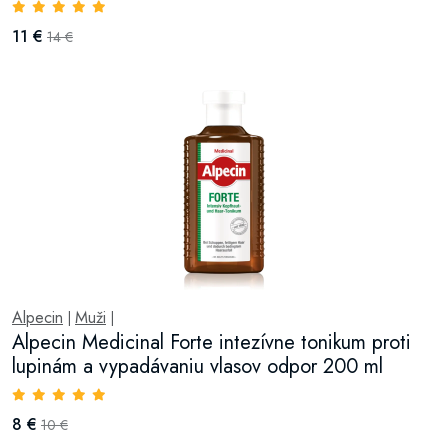
11 €
14 €
Alpecin
Muži
|
|
Alpecin Medicinal Forte intezívne tonikum proti
lupinám a vypadávaniu vlasov odpor 200 ml
8 €
10 €