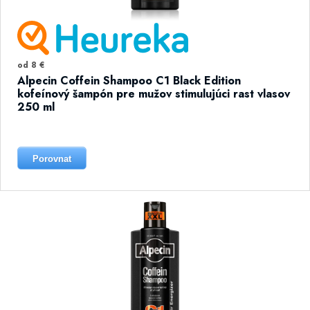
od 8 €
Alpecin Coffein Shampoo C1 Black Edition
kofeínový šampón pre mužov stimulujúci rast vlasov
250 ml
Porovnat