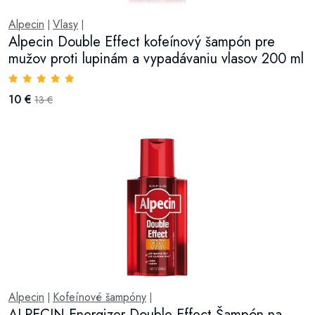
Alpecin
Vlasy
|
|
Alpecin Double Effect kofeínový šampón pre
mužov proti lupinám a vypadávaniu vlasov 200 ml
10 €
13 €
Alpecin
Kofeínové šampóny
|
|
ALPECIN Energizer Double Effect Šampón na