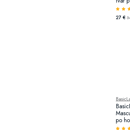
tvár 
27 €
3
BasicL
Basic
Mascu
po ho