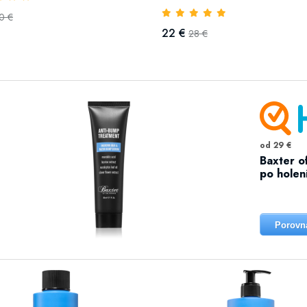
0 €
22 €
28 €
od 29 €
Baxter o
po holen
Porovn