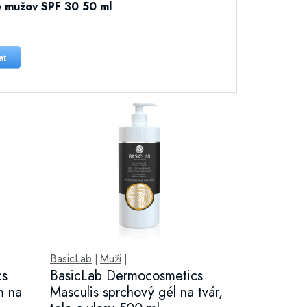
 mužov SPF 30 50 ml
at
BasicLab
Muži
|
|
cs
BasicLab Dermocosmetics
m na
Masculis sprchový gél na tvár,