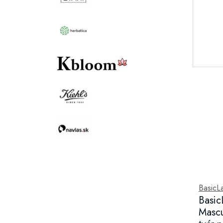
BasicL
Basic
Mascu