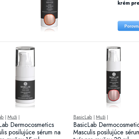
krém pre
Porovn
ab
Muži
BasicLab
Muži
|
|
|
|
Lab Dermocosmetics
BasicLab Dermocosmeti
lis posilujúce sérum na
Masculis posilujúce séru