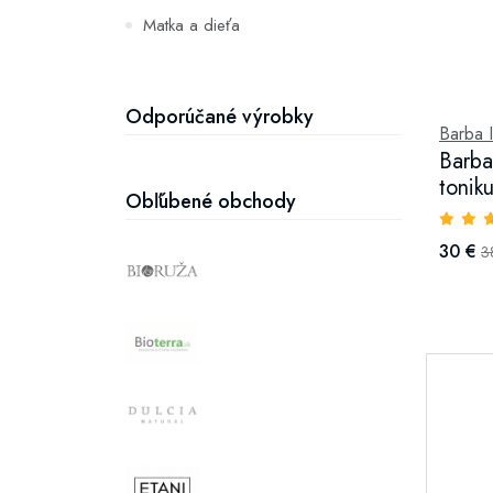
Matka a dieťa
Zuby
Hydratácia a výživa pleti
Odporúčané výrobky
Barba I
Barba 
tonik
Obľúbené obchody
30 €
3