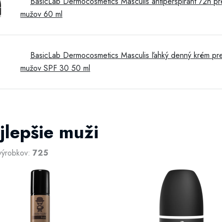
BasicLab Dermocosmetics Masculis antiperspirant 72h pr
mužov 60 ml
BasicLab Dermocosmetics Masculis ľahký denný krém pr
mužov SPF 30 50 ml
jlepšie muži
výrobkov:
725