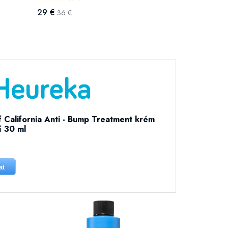
29 €
36 €
f California Anti - Bump Treatment krém
í 30 ml
at