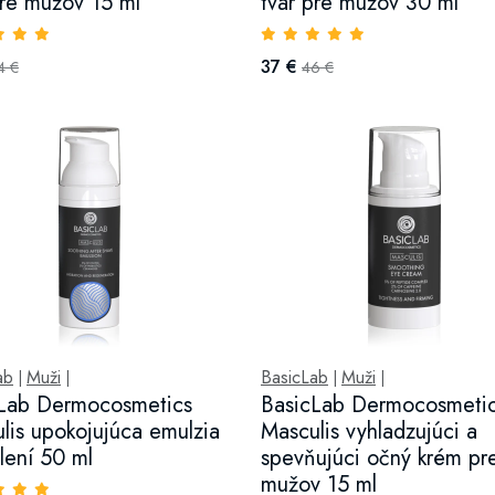
pre mužov 15 ml
tvár pre mužov 30 ml
37 €
4 €
46 €
ab
Muži
BasicLab
Muži
|
|
|
|
Lab Dermocosmetics
BasicLab Dermocosmeti
lis upokojujúca emulzia
Masculis vyhladzujúci a
lení 50 ml
spevňujúci očný krém pr
mužov 15 ml