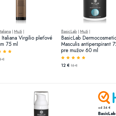
taliana
Muži
BasicLab
Muži
|
|
|
|
Italiana Virgilio pleťové
BasicLab Dermocosmeti
um 75 ml
Masculis antiperspirant 
pre mužov 60 ml
8 €
12 €
15 €
od 34 €
BasicLab