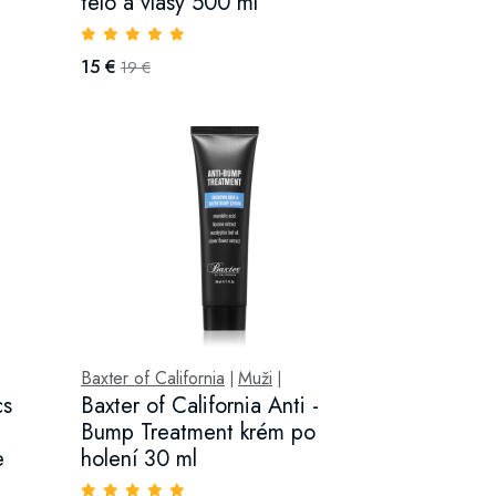
telo a vlasy 500 ml
15 €
19 €
Baxter of California
Muži
|
|
cs
Baxter of California Anti -
Bump Treatment krém po
e
holení 30 ml