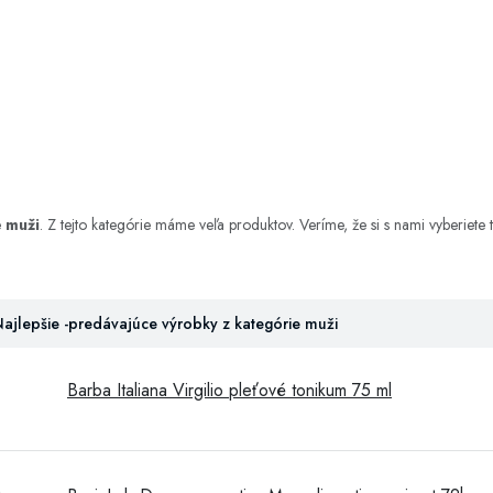
e
muži
. Z tejto kategórie máme veľa produktov. Veríme, že si s nami vyberiete 
ajlepšie -predávajúce výrobky z kategórie muži
Barba Italiana Virgilio pleťové tonikum 75 ml