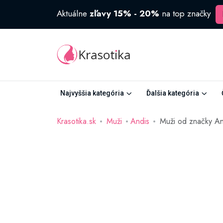
Aktuálne
zľavy 15% - 20%
na top značky
Najvyššia kategória
Ďalšia kategória
Krasotika.sk
Muži
Andis
Muži od značky An