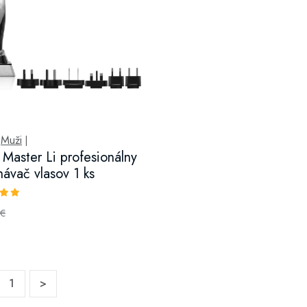
Muži
|
|
 Master Li profesionálny
hávač vlasov 1 ks
€
1
>