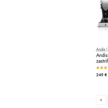
Andis
Andis
zastri
249 €
<