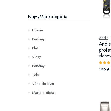
Najvyššia kategória
Líčenie
Andis
Parfumy
Andis
Pleť
profe
vlasov
Vlasy
Parfémy
129 €
Telo
Vône do bytu
Matka a dieťa
Zuby
Hydratácia a výživa pleti