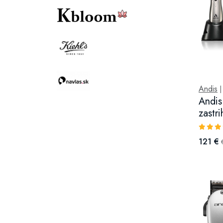
Andis
Andis
zastri
121 €