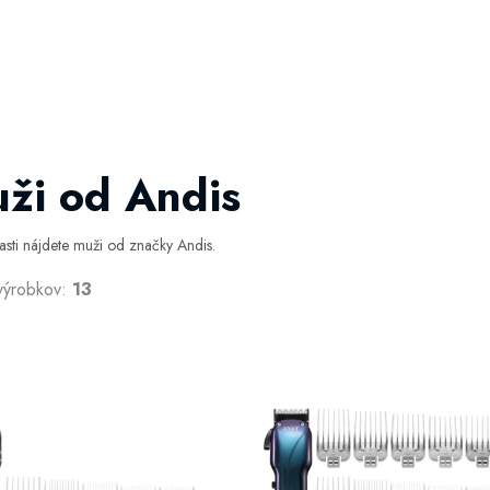
ži od Andis
časti nájdete muži od značky Andis.
výrobkov:
13