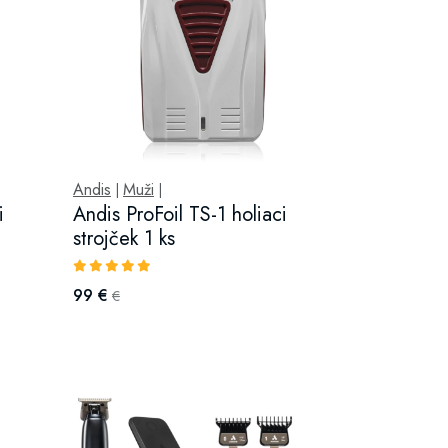
Andis
Muži
|
|
i
Andis ProFoil TS-1 holiaci
strojček 1 ks
99 €
€