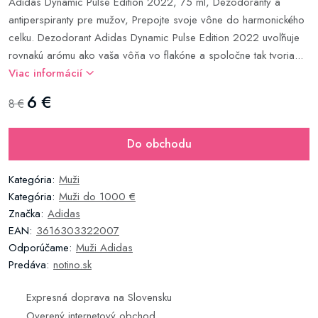
Adidas Dynamic Pulse Edition 2022, 75 ml, Dezodoranty a
antiperspiranty pre mužov, Prepojte svoje vône do harmonického
celku. Dezodorant Adidas Dynamic Pulse Edition 2022 uvoľňuje
rovnakú arómu ako vaša vôňa vo flakóne a spoločne tak tvoria...
Viac informácií
6 €
8 €
Do obchodu
Kategória:
Muži
Kategória:
Muži do 1000 €
Značka:
Adidas
EAN:
3616303322007
Odporúčame:
Muži Adidas
Predáva:
notino.sk
Expresná doprava na Slovensku
Overený internetový obchod