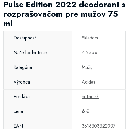
Pulse Edition 2022 deodorant s
rozprašovačom pre mužov 75
ml
Dostupnosť
Skladom
Naše hodnotenie
⭐⭐⭐⭐⭐
Kategória
Muži
,
Výrobca
Adidas
Predáva
notino.sk
cena
6
€
EAN
3616303322007