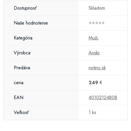
Dostupnosť
Skladom
Naše hodnotenie
⭐⭐⭐⭐⭐
Kategória
Muži
,
Výrobca
Andis
Predáva
notino.sk
cena
249
€
EAN
40102124808
Veľkosť
1 ks