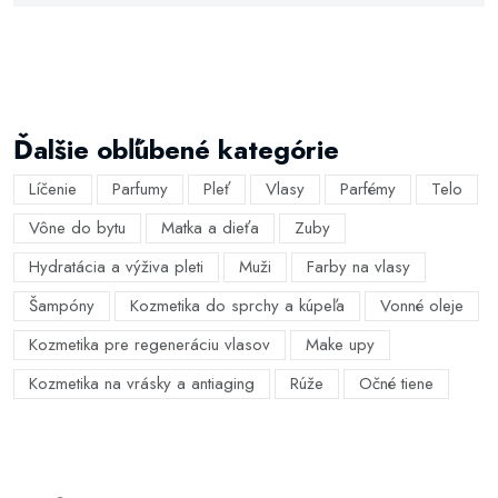
Ďalšie obľúbené kategórie
Líčenie
Parfumy
Pleť
Vlasy
Parfémy
Telo
Vône do bytu
Matka a dieťa
Zuby
Hydratácia a výživa pleti
Muži
Farby na vlasy
Šampóny
Kozmetika do sprchy a kúpeľa
Vonné oleje
Kozmetika pre regeneráciu vlasov
Make upy
Kozmetika na vrásky a antiaging
Rúže
Očné tiene