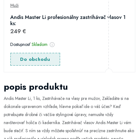
Muži
Andis Master Li profesionálny zastrihávač vlasov 1
ks:
249 €
Dostupnosť
Skladom
Do obchodu
popis produktu
Andis Master Li, 1 ks, Zastrihávače na vlasy pre mužov, Zakladáte si na
dokonale upravenom vzhľade, hlavne pokiaľ ide o váš účes? Keď
potrebujete drobné či väčšie stylingové úpravy, nemusíte vždy
navštevovať holiča či kaderníka. Zastrihávač vlasov Andis Master Li vám
bude stačiť. S ním sa vždy môžete spoľahnúť na precízne zastrihnutie ako
z rúk profesionála a výsledok presne podľa vašich predstáv, navyše