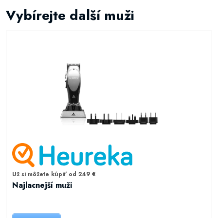
Vybírejte další muži
Už si môžete kúpiť od 249 €
Najlacnejší muži