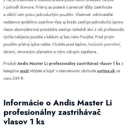
v pohodlí domova. Prístroj sa postará o presnosť dĺžky zastrihnutia
a uľahčí vám prácu jednoduchým použitím. Vlastnosti: odnímateľné
nadstavce spoľahlivo zastrihne vlasy aj bradu zaisťuje jednoduchú úpravu
vlasov akumulátorová prevádzka zaisťuje výsledok ako z rúk profesionála
rýchle nabíjanie použitie s káblom aj bez neho Použitie: Pred prvým
použitím prístroj úplne nabite. Chráňte pred teplom, horúcimi povrchmi,
iskrami, otvorenými plameňmi a inými zdrojmi zapálenia.
Produkt
Andis Master Li profesionálny zastrihávač vlasov 1 ks
z
kategórie
muži
Môžete si kúpiť v internetovom obchode
notino.sk
za
cenu 249 €.
Informácie o Andis Master Li
profesionálny zastrihávač
vlasov 1 ks