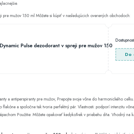
jlacnejšie.
ji pre mužov 150 ml Môžete si kúpiť v nasledujúcich overených obchodoch:
Dostupno
Dynamic Pulse dezodorant v spreji pre mužov 150
Do 
nty a antiperspiranty pre mužov, Prepojte svoje vône do harmonického celk
flakóne a spoločne tak tvoria perfektný pár. Vlastnosti: podporí intenzitu v
 zápachom Použitie: Môžete opakovať kedykoľvek v priebehu dňa. Vhodný na k