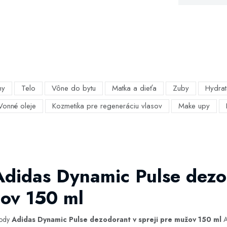
my
Telo
Vône do bytu
Matka a dieťa
Zuby
Hydrat
Vonné oleje
Kozmetika pre regeneráciu vlasov
Make upy
Adidas Dynamic Pulse dezo
žov 150 ml
hody
Adidas Dynamic Pulse dezodorant v spreji pre mužov 150 ml
A