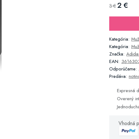
2 €
3 €
Kategória:
Muž
Kategória:
Muž
Značka:
Adida
EAN:
361630
Odporúčame:
Predáva:
notin
Expresná d
Overený in
Jednoduch
Vhodná p