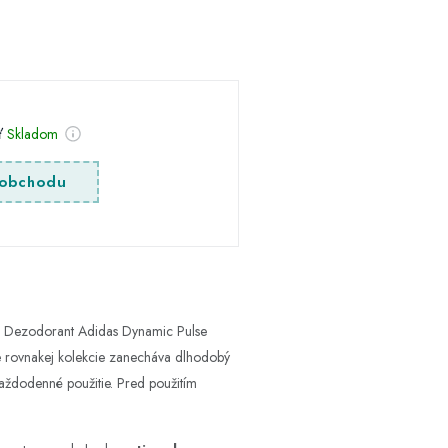
sť
Skladom
obchodu
u. Dezodorant Adidas Dynamic Pulse
ône rovnakej kolekcie zanecháva dlhodobý
aždodenné použitie. Pred použitím