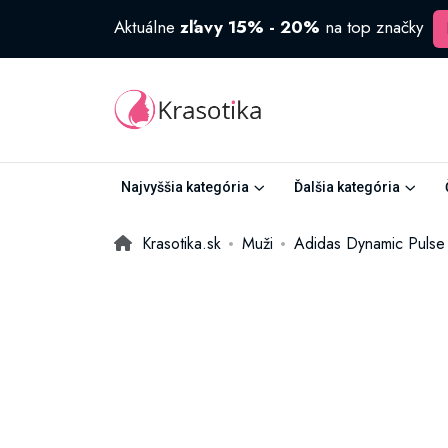
Aktuálne
zľavy 15% - 20%
na top značky
Najvyššia kategória
Ďalšia kategória
Krasotika.sk
Muži
Adidas Dynamic Pulse 