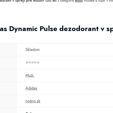
orant v spreji pre mužov 150 ml
z kategórie
muži
Môžete si kúpiť v i
as Dynamic Pulse dezodorant v sp
Skladom
⭐⭐⭐⭐⭐
Muži
,
Adidas
notino.sk