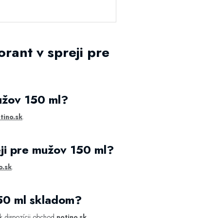
rant v spreji pre
užov 150 ml?
tino.sk
.
ji pre mužov 150 ml?
o.sk
.
150 ml skladom?
k dispozícii obchod
notino.sk
.