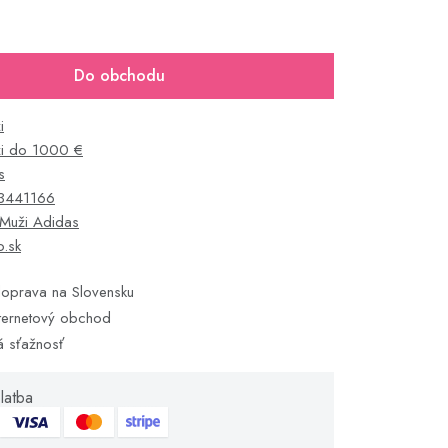
Do obchodu
i
i do 1000 €
s
3441166
Muži Adidas
o.sk
oprava na Slovensku
ternetový obchod
á sťažnosť
latba