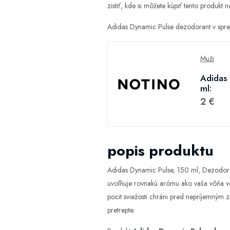
zistiť, kde si môžete kúpiť tento produkt na
Adidas Dynamic Pulse dezodorant v spre
Muži
Adidas 
ml:
2 €
popis produktu
Adidas Dynamic Pulse, 150 ml, Dezodora
uvoľňuje rovnakú arómu ako vaša vôňa vo 
pocit sviežosti chráni pred nepríjemným
pretrepte.