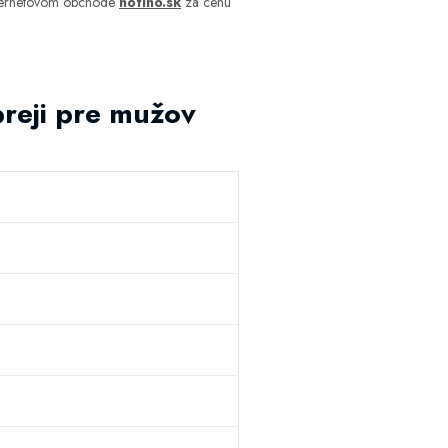
nternetovom obchode
notino.sk
za cenu
reji pre mužov