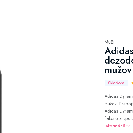
Muži
Adidas
dezodo
mužov
Skladom
Adidas Dynamic
mužov, Prepoj
Adidas Dynami
flakóne a spolo
informácií