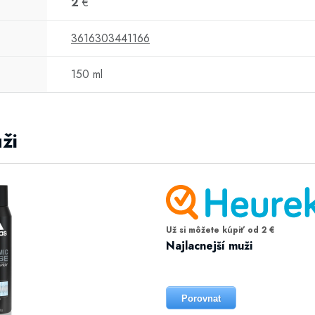
2
€
3616303441166
150 ml
ži
Už si môžete kúpiť od 2 €
Najlacnejší muži
Porovnat