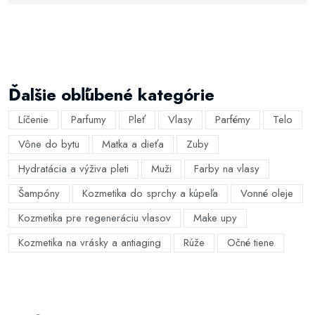
Ďalšie obľúbené kategórie
Líčenie
Parfumy
Pleť
Vlasy
Parfémy
Telo
Vône do bytu
Matka a dieťa
Zuby
Hydratácia a výživa pleti
Muži
Farby na vlasy
Šampóny
Kozmetika do sprchy a kúpeľa
Vonné oleje
Kozmetika pre regeneráciu vlasov
Make upy
Kozmetika na vrásky a antiaging
Rúže
Očné tiene