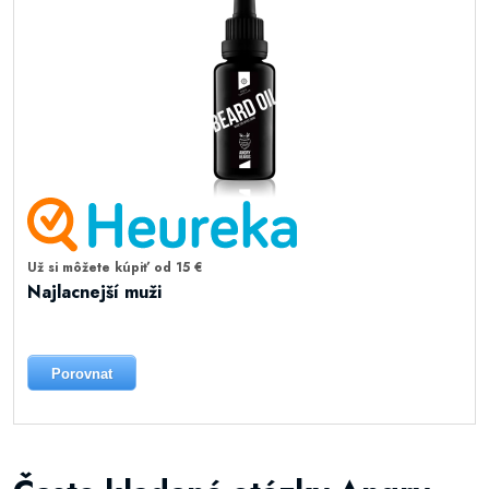
Už si môžete kúpiť od 15 €
Najlacnejší muži
Porovnat