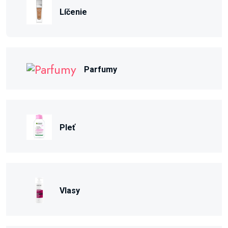
Líčenie
Parfumy
Pleť
Vlasy