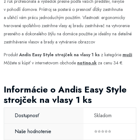
z rúk profesionála a výsledok presne podľa vašich predstáv, navyše
v pohodlí domova. Prístroj sa postará o presnosť dĺžky zastrihnutia
a uľahčí vám prácu jednoduchým použitím. Vlastnosti: ergonomicky
tvarované spoľahlivo zastrihne vlasy aj bradu zastrihávač na vytvorenie
presného a dokonalého štýlu na domáce použitie je ideálny na detailné
zastrihávanie vlasov a brady a vytváranie obrazcov
Produkt
Andis Easy Style strojček na vlasy 1 ks
z kategórie
muži
Môžete si kúpiť v internetovom obchode
notino.sk
za cenu 34 €.
Informácie o Andis Easy Style
strojček na vlasy 1 ks
Dostupnosť
Skladom
Naše hodnotenie
⭐⭐⭐⭐⭐