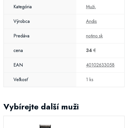
Kategória
Muži
,
Výrobca
Andis
Predáva
notino.sk
cena
34
€
EAN
40102633058
Veľkosť
1 ks
Vybírejte další muži