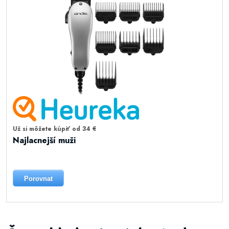
Už si môžete kúpiť od 34 €
Najlacnejší muži
Porovnat