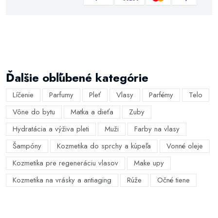
Ďalšie obľúbené kategórie
Líčenie
Parfumy
Pleť
Vlasy
Parfémy
Telo
Vône do bytu
Matka a dieťa
Zuby
Hydratácia a výživa pleti
Muži
Farby na vlasy
Šampóny
Kozmetika do sprchy a kúpeľa
Vonné oleje
Kozmetika pre regeneráciu vlasov
Make upy
Kozmetika na vrásky a antiaging
Rúže
Očné tiene