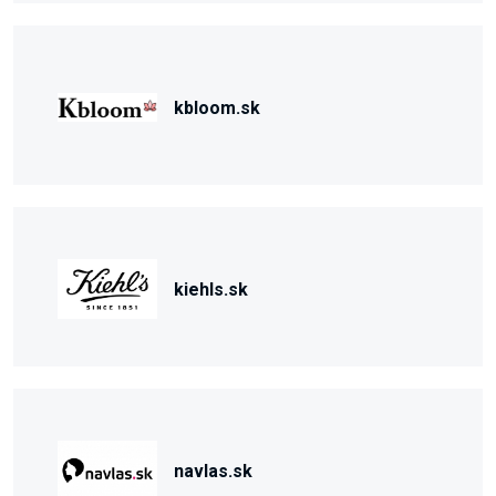
kbloom.sk
kiehls.sk
navlas.sk