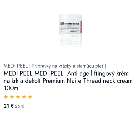
MEDI PEEL
Prípravky na vrásky a starnúcu pleť
|
|
MEDI-PEEL MEDI-PEEL- Anti-age liftingový krém
na krk a dekolt Premium Naite Thread neck cream
100ml
21 €
26 €