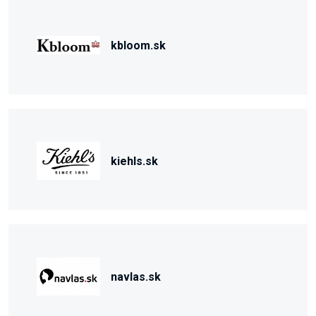
kbloom.sk
kiehls.sk
navlas.sk