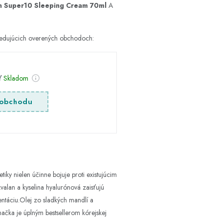
en Super10 Sleeping Cream 70ml
A
ledujúcich overených obchodoch:
sť
Skladom
obchodu
y nielen účinne bojuje proti existujúcim
valan a kyselina hyalurónová zaisťujú
entáciu.Olej zo sladkých mandlí a
načka je úplným bestsellerom kórejskej