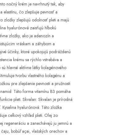
to nočný krém je navrhnutý tak, aby
a elastínu, čo zlepšuje pevnosť a
to zložky zlepšujú odolnosť pleti a majú
elina hyalurónová zaisťujú hlbokú
tívne zložky, ako je adenozín a
existujúcim vráskam a záhybom a
ojivé účinky, ktoré upokojujú podráždenú
istencia krému sa rýchlo vstrebáva a
é sú hlavné aktívne látky kolagénového
timuluje tvorbu vlastného kolagénu a
žkou pre zlepšenie pevnosti a pružnosti
iacinamid: Táto forma vitamínu B3 pomáha
unkcie pleti. Skvalan: Skvalan je prírodná
. Kyselina hyalurónová: Táto zložka
uje celkový vzhľad pleti. Olej zo
 jej regeneráciu a zanechávajú ju jemnú a
 čaju, bobúľ açai, vlašských orechov a