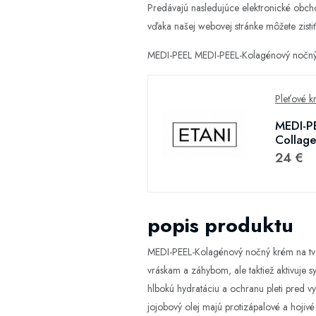
Predávajú nasledujúce elektronické obc
vďaka našej webovej stránke môžete zistiť,
MEDI-PEEL MEDI-PEEL-Kolagénový nočný 
Pleťové k
MEDI-P
Collag
24 €
popis produktu
MEDI-PEEL-Kolagénový nočný krém na tvár
vráskam a záhybom, ale taktiež aktivuje s
hlbokú hydratáciu a ochranu pleti pred v
jojobový olej majú protizápalové a hojiv