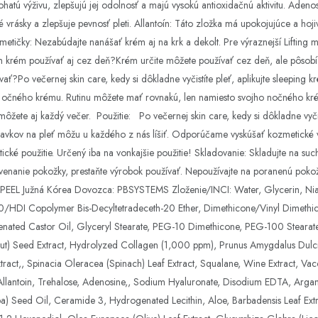
bohatú výživu, zlepšujú jej odolnosť a majú vysokú antioxidačnú aktivitu. Adeno
 vrásky a zlepšuje pevnosť pleti. Allantoín: Táto zložka má upokojujúce a ho
zmetičky: Nezabúdajte nanášať krém aj na krk a dekolt. Pre výraznejší Lifti
m krém používať aj cez deň?Krém určite môžete používať cez deň, ale pôsobí
ovať?Po večernej skin care, kedy si dôkladne vyčistíte pleť, aplikujte sleepi
j očného krému. Rutinu môžete mať rovnakú, len namiesto svojho nočného kré
ôžete aj každý večer. Použitie: Po večernej skin care, kedy si dôkladne vyčist
rípravkov na pleť môžu u každého z nás líšiť. Odporúčame vyskúšať kozmetick
cké použitie. Určený iba na vonkajšie použitie! Skladovanie: Skladujte na suc
rvenanie pokožky, prestaňte výrobok používať. Nepoužívajte na poranenú poko
I-PEEL Južná Kórea Dovozca: PBSYSTEMS Zloženie/INCI: Water, Glycerin, Nia
40/HDI Copolymer Bis-Decyltetradeceth-20 Ether, Dimethicone/Vinyl Dimethi
ed Castor Oil, Glyceryl Stearate, PEG-10 Dimethicone, PEG-100 Stearate,
Walnut) Seed Extract, Hydrolyzed Collagen (1,000 ppm), Prunus Amygdalus Dul
ract,, Spinacia Oleracea (Spinach) Leaf Extract, Squalane, Wine Extract, Vacc
, Allantoin, Trehalose, Adenosine,, Sodium Hyaluronate, Disodium EDTA, Argan
ba) Seed Oil, Ceramide 3, Hydrogenated Lecithin, Aloe, Barbadensis Leaf Ext