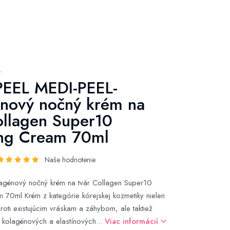
y
PEEL MEDI-PEEL-
nový nočný krém na
ollagen Super10
ing Cream 70ml
Naše hodnotenie
agénový nočný krém na tvár Collagen Super10
 70ml Krém z kategórie kórejskej kozmetiky nielen
roti existujúcim vráskam a záhybom, ale taktiež
u kolagénových a elastínových...
Viac informácií