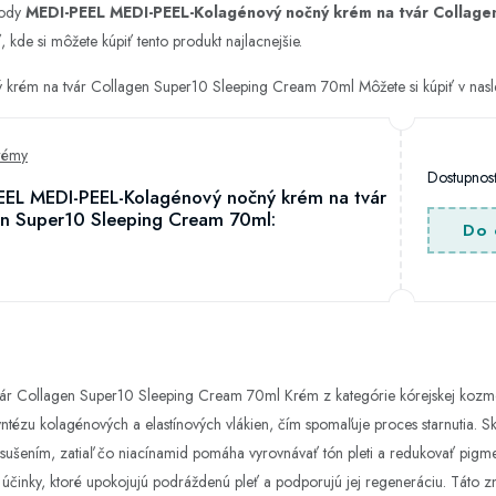
hody
MEDI-PEEL MEDI-PEEL-Kolagénový nočný krém na tvár Collag
 kde si môžete kúpiť tento produkt najlacnejšie.
krém na tvár Collagen Super10 Sleeping Cream 70ml Môžete si kúpiť v nas
rémy
Dostupno
EEL MEDI-PEEL-Kolagénový nočný krém na tvár
en Super10 Sleeping Cream 70ml:
Do 
 Collagen Super10 Sleeping Cream 70ml Krém z kategórie kórejskej kozmetik
yntézu kolagénových a elastínových vlákien, čím spomaľuje proces starnutia. Sk
ysušením, zatiaľ čo niacínamid pomáha vyrovnávať tón pleti a redukovať pigm
é účinky, ktoré upokojujú podráždenú pleť a podporujú jej regeneráciu. Táto z