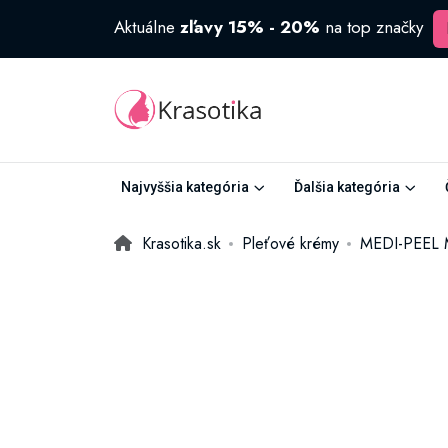
Aktuálne
zľavy 15% - 20%
na top značky
Najvyššia kategória
Ďalšia kategória
Krasotika.sk
Pleťové krémy
MEDI-PEEL M