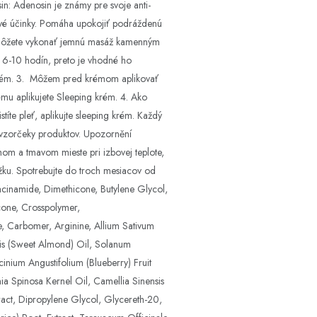
sin: Adenosin je známy pre svoje anti-
jivé účinky. Pomáha upokojiť podráždenú
ng môžete vykonať jemnú masáž kamenným
 6-10 hodín, preto je vhodné ho
ng krém. 3. Môžem pred krémom aplikovať
mu aplikujete Sleeping krém. 4. Ako
íte pleť, aplikujte sleeping krém. Každý
é vzorčeky produktov. Upozornění
hom a tmavom mieste pri izbovej teplote,
žku. Spotrebujte do troch mesiacov od
cinamide, Dimethicone, Butylene Glycol,
cone, Crosspolymer,
 Carbomer, Arginine, Allium Sativum
cis (Sweet Almond) Oil, Solanum
inium Angustifolium (Blueberry) Fruit
ia Spinosa Kernel Oil, Camellia Sinensis
ract, Dipropylene Glycol, Glycereth-20,