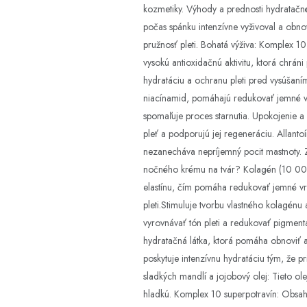
kozmetiky. Výhody a prednosti hydratačn
počas spánku intenzívne vyživoval a obno
pružnosť pleti. Bohatá výživa: Komplex 10
vysokú antioxidačnú aktivitu, ktorá chrán
hydratáciu a ochranu pleti pred vysúšaním
niacínamid, pomáhajú redukovať jemné vrá
spomaľuje proces starnutia. Upokojenie a
pleť a podporujú jej regeneráciu. Allanto
nezanecháva nepríjemný pocit mastnoty. Za
nočného krému na tvár? Kolagén (10 000 p
elastínu, čím pomáha redukovať jemné vrá
pleti.Stimuluje tvorbu vlastného kolagén
vyrovnávať tón pleti a redukovať pigmentá
hydratačná látka, ktorá pomáha obnoviť a 
poskytuje intenzívnu hydratáciu tým, že p
sladkých mandlí a jojobový olej: Tieto o
hladkú. Komplex 10 superpotravín: Obsahu