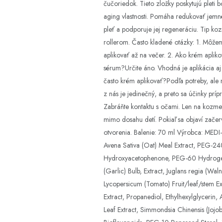
čučoriedok. Tieto zložky poskytujú pleti 
aging vlastnosti. Pomáha redukovať jemné
pleť a podporuje jej regeneráciu. Tip ko
rollerom. Často kladené otázky: 1. Môže
aplikovať až na večer. 2. Ako krém aplik
sérum?Určite áno. Vhodná je aplikácia a
často krém aplikovať?Podľa potreby, ale m
z nás je jedinečný, a preto sa účinky p
Zabráňte kontaktu s očami. Len na kozmeti
mimo dosahu detí. Pokiaľ sa objaví zače
otvorenia. Balenie: 70 ml Výrobca: MED
Avena Sativa (Oat) Meal Extract, PEG-2
Hydroxyacetophenone, PEG-60 Hydrogenat
(Garlic) Bulb, Extract, Juglans regia (
Lycopersicum (Tomato) Fruit/leaf/stem Ext
Extract, Propanediol, Ethylhexylglycerin
Leaf Extract, Simmondsia Chinensis (Jojo