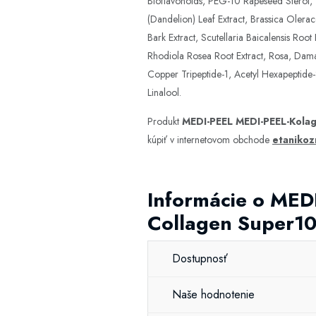
Bioflavonoids, PEG-10 Rapeseed Sterol, 1
(Dandelion) Leaf Extract, Brassica Olerac
Bark Extract, Scutellaria Baicalensis Ro
Rhodiola Rosea Root Extract, Rosa, Damasc
Copper Tripeptide-1, Acetyl Hexapeptide-
Linalool.
Produkt
MEDI-PEEL MEDI-PEEL-Kolag
kúpiť v internetovom obchode
etanikoz
Informácie o MED
Collagen Super10
Dostupnosť
Naše hodnotenie