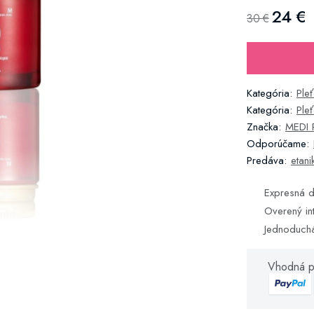
24 €
30 €
Kategória:
Ple
Kategória:
Ple
Značka:
MEDI 
Odporúčame:
Predáva:
etani
Expresná d
Overený in
Jednoduch
Vhodná p