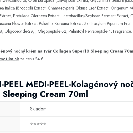
,2-Hexanediol, Olea Europaea (Olive) Leaf Extract, Glycyrrhiza Glabra (Lico
ea Italica (Broccoli) Extract, Chamaecyparis Obtusa Leaf Extract, Origanum Vu
ot Extract, Portulaca Oleracea Extract, Lactobacillus/Soybean Ferment Extract
ena Flower Extract, Pulsatilla Koreana Extract, Zanthoxylum Piperitum Fruit E
8, Oligopeptide-29, , Oligopeptide-32, Palmitoyl Pentapeptide-4, Fragrance,
énový nočný krém na tvár Collagen Super10 Sleeping Cream 70m
metika.sk
za cenu 24 €.
I-PEEL MEDI-PEEL-Kolagénový noč
 Sleeping Cream 70ml
Skladom
⭐⭐⭐⭐⭐