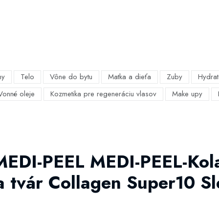
my
Telo
Vône do bytu
Matka a dieťa
Zuby
Hydrat
Vonné oleje
Kozmetika pre regeneráciu vlasov
Make upy
 MEDI-PEEL MEDI-PEEL-Kol
 tvár Collagen Super10 S