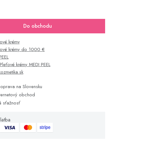
Do obchodu
ťové krémy
ťové krémy do 1000 €
PEEL
Pleťové krémy MEDI PEEL
kozmetika.sk
oprava na Slovensku
ternetový obchod
á sťažnosť
latba