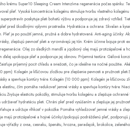
ého krému Super10 Sleeping Cream Intenzívna regenerácia počas spánku: Ten
voval pleť. Vysoká koncentrácia kolagénu stimuluje tvorbu vlastného kolagénu 
 superpotravín poskytuje pleti bohatú výživu a podporuje jej zdravý vzhľad. Tie
i pleť pred škodlivými vplyvmi prostredia. Hydratácia a ochrana: Skvalan a kys
. Pleť je po použití jemná, pružná a dobre hydratovaná. Anti-aging účinky: Ak
sky, zlepšujú pevnosť pleti a vyrovnávajú jej tón. Krém účinne bojuje proti 
 regenerácia: Olej zo sladkých mandlí a jojobový olej majú protizápalové a h
ín ďalej upokojuje pleť a podporuje jej obnovu. Príjemná textúra: Gélová konz
isťuje príjemný pocit chladu a sviežosti, čo je ideálne na nočné použitie.. Ak
pm): Kolagén je kľúčovou zložkou pre zlepšenie pevnosti a pružnosti pleti.S
sky a spevňuje kontúry tváre. Kolagén (10 000 ppm): Kolagén je kľúčovou zlo
u a elastínu, čím pomáha redukovať jemné vrásky a spevňuje kontúry tváre. N
ciu.Zvyšuje elasticitu pokožky, stimuluje tvorbu kolagénu a zlepšuje ochranné f
udržiavať hydratáciu pleti. Chráni pleť pred vysúšaním a zlepšuje jej pružnosť
riťahuje a udržuje vlhkosť v pokožke. Pomáha vyhladzovať jemné vrásky a zlepš
leje majú protizápalové a hojivé účinky.Upokojujú podráždenú pleť, podporujú
je výťažky z ovsa, cesnaku, špenátu, hrozna, paradajok, brokolice, zeleného