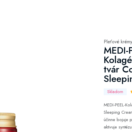
Pleťové krém
MEDI-
Kolagé
tvár C
Sleep
Skladom
MEDI-PEEL-Kol
Sleeping Cream
účinne bojuje p
aktivuje syntéz