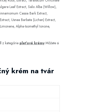
rice) Root, Extract, Taraxacum Officinale
lgare Leaf Extract, Salix Alba (Willow),
, Cinnamomum Cassia Bark Extract,
xtract, Usnea Barbata (Lichen) Extract,
 Limonene, Alpha-Isomethyl Ionone,
l
z kategórie
pleťové krémy
Môžete si
ný krém na tvár