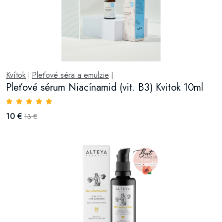
Kvítok
Pleťové séra a emulzie
|
|
Pleťové sérum Niacínamid (vit. B3) Kvitok 10ml
10 €
13 €