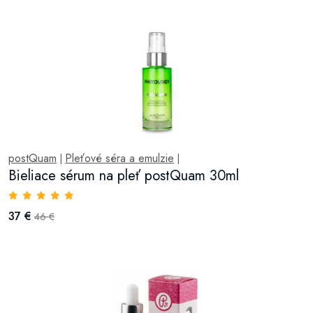
postQuam
Pleťové séra a emulzie
|
|
Bieliace sérum na pleť postQuam 30ml
37 €
46 €