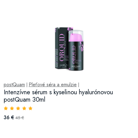
postQuam
Pleťové séra a emulzie
|
|
Intenzívne sérum s kyselinou hyalurónovou
postQuam 30ml
36 €
45 €