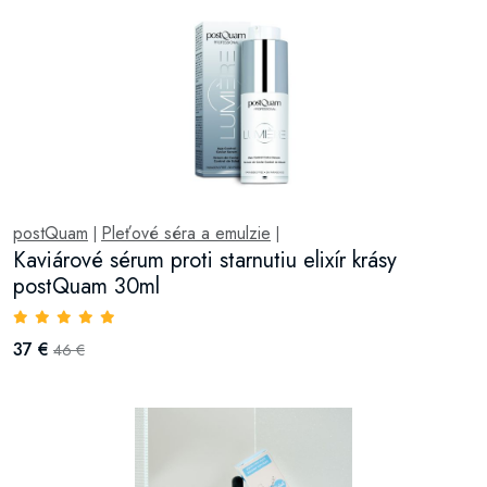
postQuam
Pleťové séra a emulzie
|
|
Kaviárové sérum proti starnutiu elixír krásy
postQuam 30ml
37 €
46 €