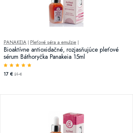
PANAKEIA
Pleťové séra a emulzie
|
|
Bioaktívne antioxidačné, rozjasňujúce pleťové
sérum Báthoryčka Panakeia 15ml
17 €
21 €