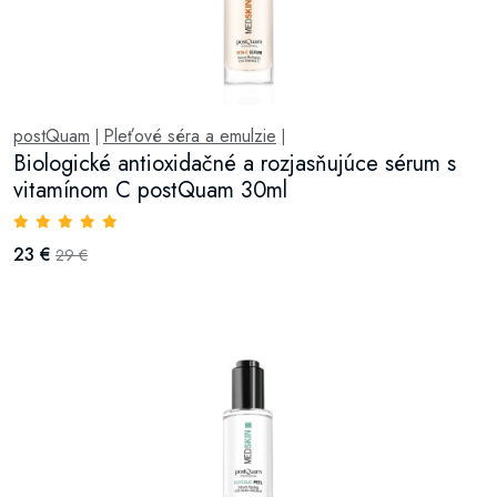
postQuam
Pleťové séra a emulzie
|
|
Biologické antioxidačné a rozjasňujúce sérum s
vitamínom C postQuam 30ml
23 €
29 €