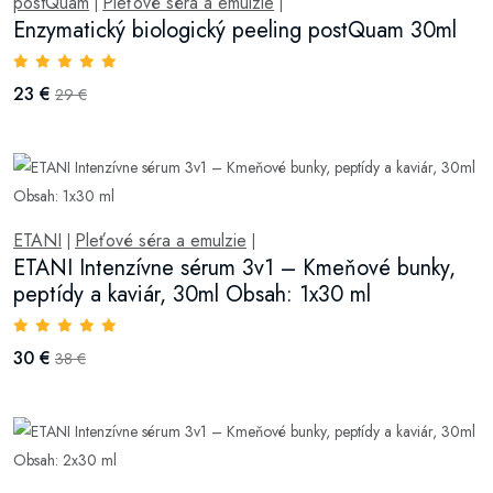
postQuam
Pleťové séra a emulzie
|
|
Enzymatický biologický peeling postQuam 30ml
23 €
29 €
ETANI
Pleťové séra a emulzie
|
|
ETANI Intenzívne sérum 3v1 – Kmeňové bunky,
peptídy a kaviár, 30ml Obsah: 1x30 ml
30 €
38 €