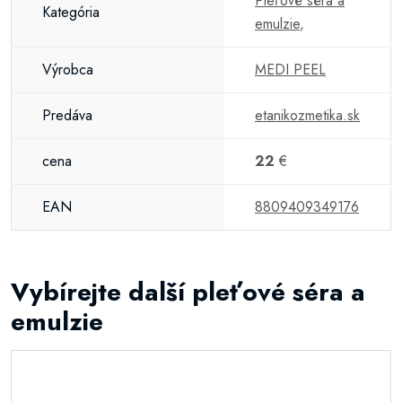
Pleťové séra a
Kategória
emulzie
,
Výrobca
MEDI PEEL
Predáva
etanikozmetika.sk
cena
22
€
EAN
8809409349176
Vybírejte další pleťové séra a
emulzie