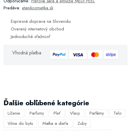
Odporúčame:
Pleťové séra a emulzie MEDI PEEL
Predáva:
etanikozmetika.sk
Expresná doprava na Slovensku
Overený internetový obchod
Jednoduchá sťažnosť
Vhodná platba
Ďalšie obľúbené kategórie
Líčenie
Parfumy
Pleť
Vlasy
Parfémy
Telo
Vône do bytu
Matka a dieťa
Zuby