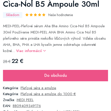
Cica-Nol B5 Ampoule 30ml
Skladom
Naše hodnotenie
MEDI-PEEL-Pleťové sérum Aha Bha Amino Cica-Nol B5 Ampoule
30ml Používanie MEDI-PEEL AHA BHA Amino Cica Nol B5
pleťového séra prináša niekoľko kľúčových výhod. Vďaka obsahu
AHA, BHA, PHA a LHA kyselín jemne odstraňuje odumreté
kožné...
Viac informácií
22 €
28 €
Do obchodu
Kategória:
Pleťové séra a emulzie
Kategória:
Pleťové séra a emulzie do 1000 €
Značka:
MEDI PEEL
EAN:
8809409349176