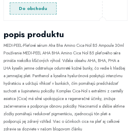
Do obchodu
popis produktu
MEDI-PEEL-Pleťové sérum Aha Bha Amino Cica-Nol B5 Ampoule 30ml
Používanie MEDI-PEEL AHA BHA Amino Cica Nol B5 pleťového séra
prináša niekoľko kľúčových výhod. Vďaka obsahu AHA, BHA, PHA a
LHA kyselín jemne odstraňuje odumreté kožné bunky, čo vedie k hladšej
a jemnejšej pleti. Panthenol a kyselina hyalurónová poskytujú intenzívnu
hydratáciu a udržujú vlhkosť v bunkách, čím pomáhajú predchádzať
suchosti a šupinateniu pokožky. Komplex Cica-Nol s extraktmi z centelly
asiatica (Cica) má silné upokojujúce a regeneračné účinky, znižuje
začervenanie a podporuje obnovu pokožky. Niacinamid a ďalšie aktívne
zložky pomáhajú redukovať pigmentáciu, zjednocujú tón pleti a
podporujú jej zdravý vzhľad. Viac o účinkoch cica na pleť aj celkové
zdravie sa dozviete v našom blogovom článku