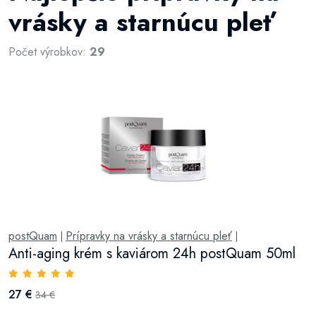
vrásky a starnúcu pleť
Počet výrobkov:
29
postQuam
Prípravky na vrásky a starnúcu pleť
|
|
Anti-aging krém s kaviárom 24h postQuam 50ml
27 €
34 €