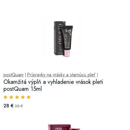
postQuam
Prípravky na vrásky a starnúcu pleť
|
|
Okamžitá výplň a vyhladenie vrások pleti
postQuam 15ml
28 €
35 €