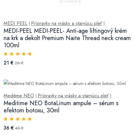
MEDI PEEL
Prípravky na vrásky a starnúcu pleť
|
|
MEDI-PEEL MEDI-PEEL- Anti-age liftingový krém
na krk a dekolt Premium Naite Thread neck cream
100ml
21 €
26 €
Meditime NEO
Prípravky na vrásky a starnúcu pleť
|
|
Meditime NEO BotaLinum ampule – sérum s
efektom botoxu, 30ml
36 €
45 €