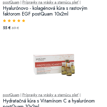
postQuam
Prípravky na vrásky a starnúcu pleť
|
|
Hyalurónovo - kolagénová kúra s rastovým
faktorom EGF postQuam 10x2ml
55 €
69 €
postQuam
Prípravky na vrásky a starnúcu pleť
|
|
Hydratačná kúra s Vitamínom C a hyalurónom
postQuam 10x2ml