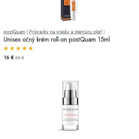
postQuam
Prípravky na vrásky a starnúcu pleť
|
|
Unisex očný krém roll-on postQuam 15ml
16 €
20 €