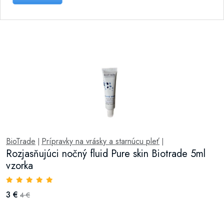
BioTrade
Prípravky na vrásky a starnúcu pleť
|
|
Rozjasňujúci nočný fluid Pure skin Biotrade 5ml
vzorka
3 €
4 €