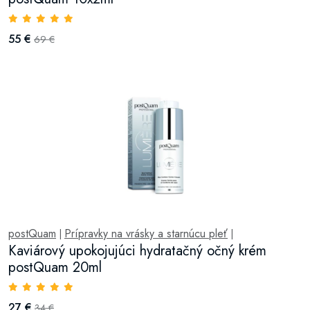
55 €
69 €
postQuam
Prípravky na vrásky a starnúcu pleť
|
|
Kaviárový upokojujúci hydratačný očný krém
postQuam 20ml
27 €
34 €