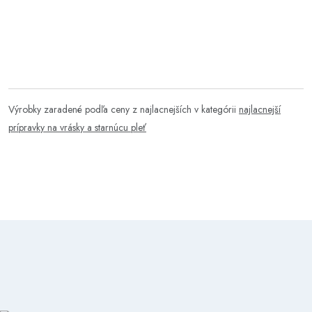
Výrobky zaradené podľa ceny z najlacnejších v kategórii
najlacnejší
prípravky na vrásky a starnúcu pleť