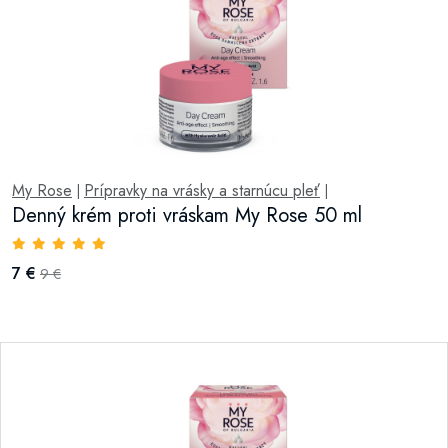
My Rose
Prípravky na vrásky a starnúcu pleť
|
|
Denný krém proti vráskam My Rose 50 ml
7 €
9 €