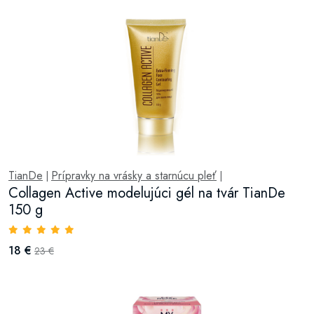
TianDe
Prípravky na vrásky a starnúcu pleť
|
|
Collagen Active modelujúci gél na tvár TianDe
150 g
18 €
23 €