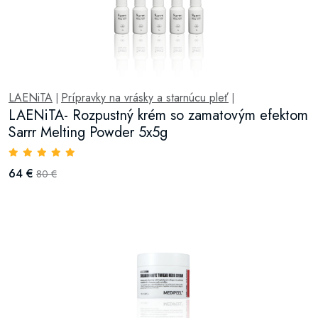
LAENiTA
Prípravky na vrásky a starnúcu pleť
|
|
LAENiTA- Rozpustný krém so zamatovým efektom
Sarrr Melting Powder 5x5g
64 €
80 €