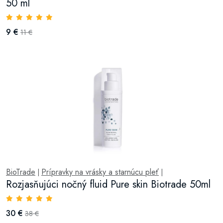
50 ml
9 €
11 €
BioTrade
Prípravky na vrásky a starnúcu pleť
|
|
Rozjasňujúci nočný fluid Pure skin Biotrade 50ml
30 €
38 €