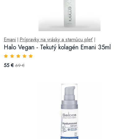
Emani
Prípravky na vrásky a starnúcu pleť
|
|
Halo Vegan - Tekutý kolagén Emani 35ml
55 €
69 €