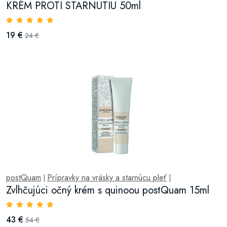
KRÉM PROTI STARNUTIU 50ml
19 €
24 €
postQuam
Prípravky na vrásky a starnúcu pleť
|
|
Zvlhčujúci očný krém s quinoou postQuam 15ml
43 €
54 €