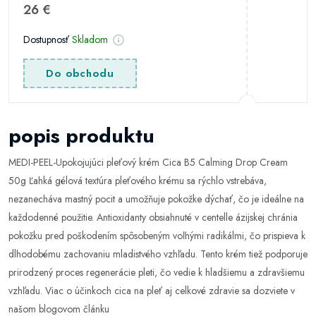
26 €
Dostupnosť
Skladom
Do obchodu
popis produktu
MEDI-PEEL-Upokojujúci pleťový krém Cica B5 Calming Drop Cream
50g Ľahká gélová textúra pleťového krému sa rýchlo vstrebáva,
nezanecháva mastný pocit a umožňuje pokožke dýchať, čo je ideálne na
každodenné použitie. Antioxidanty obsiahnuté v centelle ázijskej chránia
pokožku pred poškodením spôsobeným voľnými radikálmi, čo prispieva k
dlhodobému zachovaniu mladistvého vzhľadu. Tento krém tiež podporuje
prirodzený proces regenerácie pleti, čo vedie k hladšiemu a zdravšiemu
vzhľadu. Viac o účinkoch cica na pleť aj celkové zdravie sa dozviete v
našom blogovom článku