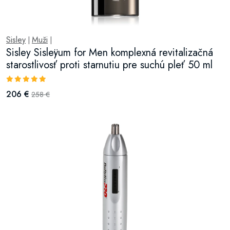
Sisley
Muži
|
|
Sisley Sisleÿum for Men komplexná revitalizačná
starostlivosť proti starnutiu pre suchú pleť 50 ml
206 €
258 €