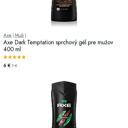
Axe
Muži
|
|
Axe Dark Temptation sprchový gél pre mužov
400 ml
6 €
7 €