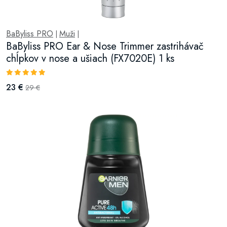
BaByliss PRO
Muži
|
|
BaByliss PRO Ear & Nose Trimmer zastrihávač
chĺpkov v nose a ušiach (FX7020E) 1 ks
23 €
29 €