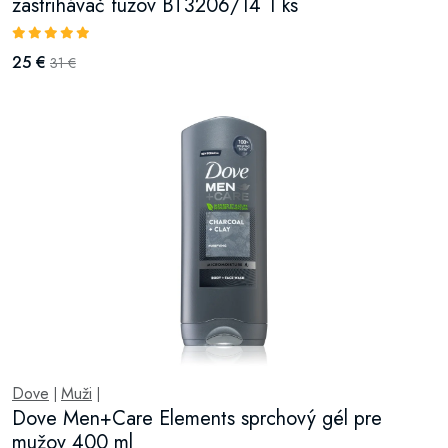
zastrihávač fúzov BT3206/14 1 ks
25 €
31 €
Dove
Muži
|
|
Dove Men+Care Elements sprchový gél pre
mužov 400 ml