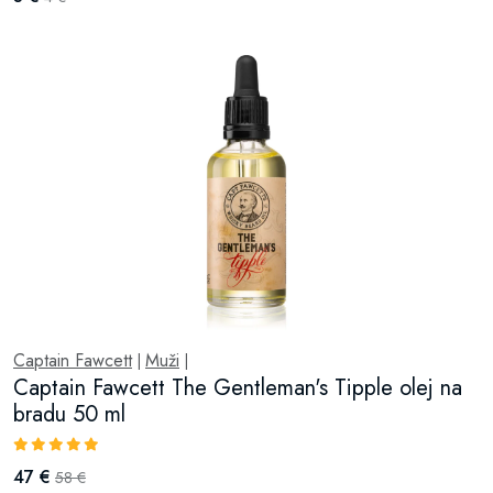
Captain Fawcett
Muži
|
|
Captain Fawcett The Gentleman's Tipple olej na
bradu 50 ml
47 €
58 €