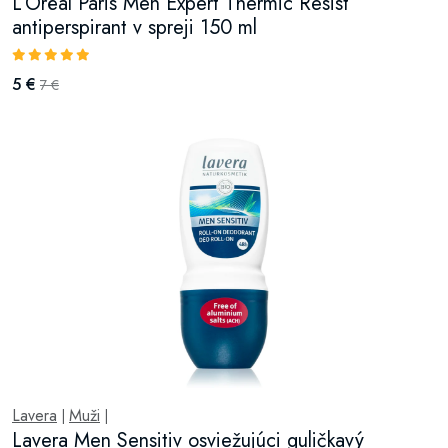
L’Oréal Paris Men Expert Thermic Resist
antiperspirant v spreji 150 ml
5 €
7 €
Lavera
Muži
|
|
Lavera Men Sensitiv osviežujúci guličkavý