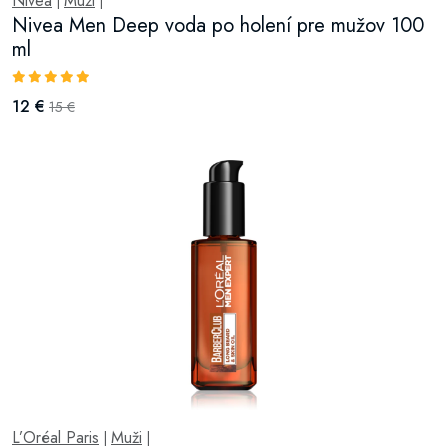
Nivea
Muži
|
|
Nivea Men Deep voda po holení pre mužov 100
ml
12 €
15 €
L’Oréal Paris
Muži
|
|