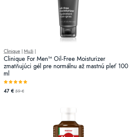
Clinique
Muži
|
|
Clinique For Men™ Oil-Free Moisturizer
zmatňujúci gél pre normálnu až mastnú pleť 100
ml
47 €
59 €