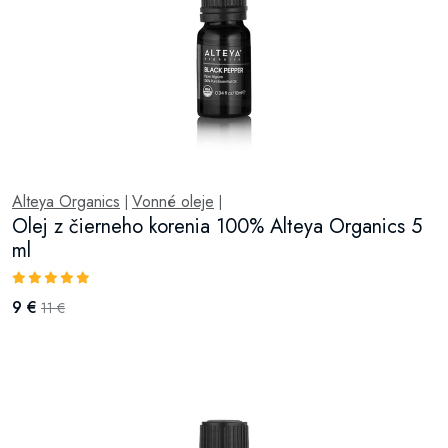
Alteya Organics
Vonné oleje
|
|
Olej z čierneho korenia 100% Alteya Organics 5
ml
9 €
11 €