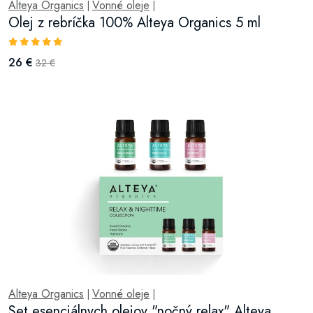
Alteya Organics
Vonné oleje
|
|
Olej z rebríčka 100% Alteya Organics 5 ml
26 €
32 €
Alteya Organics
Vonné oleje
|
|
Set esenciálnych olejov "nočný relax" Alteya