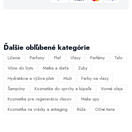
Ďalšie obľúbené kategórie
Líčenie
Parfumy
Pleť
Vlasy
Parfémy
Telo
Vône do bytu
Matka a dieťa
Zuby
Hydratácia a výživa pleti
Muži
Farby na vlasy
Šampóny
Kozmetika do sprchy a kúpeľa
Vonné oleje
Kozmetika pre regeneráciu vlasov
Make upy
Kozmetika na vrásky a antiaging
Rúže
Očné tiene