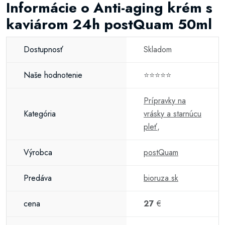
Informácie o Anti-aging krém s
kaviárom 24h postQuam 50ml
Dostupnosť
Skladom
Naše hodnotenie
⭐⭐⭐⭐⭐
Prípravky na
Kategória
vrásky a starnúcu
pleť
,
Výrobca
postQuam
Predáva
bioruza.sk
cena
27
€