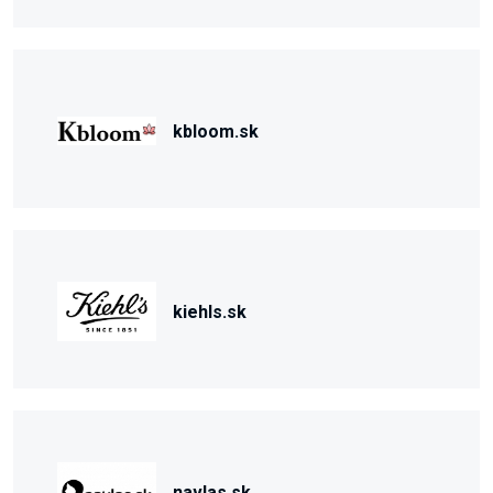
kbloom.sk
kiehls.sk
navlas.sk