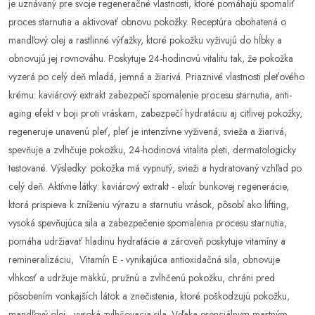
je uznávaný pre svoje regeneračné vlastnosti, ktoré pomáhajú spomaliť
proces starnutia a aktivovať obnovu pokožky. Receptúra ​​obohatená o
mandľový olej a rastlinné výťažky, ktoré pokožku vyživujú do hĺbky a
obnovujú jej rovnováhu. Poskytuje 24-hodinovú vitalitu tak, že pokožka
vyzerá po celý deň mladá, jemná a žiarivá. Priaznivé vlastnosti pleťového
krému: kaviárový extrakt zabezpečí spomalenie procesu starnutia, anti-
aging efekt v boji proti vráskam, zabezpečí hydratáciu aj citlivej pokožky,
regeneruje unavenú pleť, pleť je intenzívne vyživená, svieža a žiarivá,
spevňuje a zvlhčuje pokožku, 24-hodinová vitalita pleti, dermatologicky
testované. Výsledky: pokožka má vypnutý, svieži a hydratovaný vzhľad po
celý deň. Aktívne látky: kaviárový extrakt - elixír bunkovej regenerácie,
ktorá prispieva k zníženiu výrazu a starnutiu vrások, pôsobí ako lifting,
vysoká spevňujúca sila a zabezpečenie spomalenia procesu starnutia,
pomáha udržiavať hladinu hydratácie a zároveň poskytuje vitamíny a
remineralizáciu, Vitamín E - vynikajúca antioxidačná sila, obnovuje
vlhkosť a udržuje mäkkú, pružnú a zvlhčenú pokožku, chráni pred
pôsobením vonkajších látok a znečistenia, ktoré poškodzujú pokožku,
mandľový olej - vysoká zvlhčovacia sila. Vďaka esenciálnym mastným