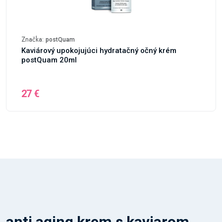
Značka:
postQuam
Kaviárový upokojujúci hydratačný očný krém
postQuam 20ml
27 €
anti aging krem s kaviarom