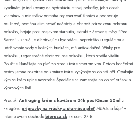
kyselinám je indikovaný na hydratáciu citlivej pokožky, jeho obsah
vitamínov a minerálov pomáha regenerovať tkanivá a podporuje
pružnosť, pomáha eliminovať nečistoty a obnoviť prirodzenú ochranu
pokožky, bojuje proti prejavom starnutia, extrakt z červenej trávy "Red
Baron" - zaručuje dlhotrvajúcu hydratáciu nepretržitou reguláciou a
udržiavanie vody v kožných bunkách, má antioxidačné účinky pre
pokožku, regeneračné vlastnosti pre pokožku, ktorá stratila vitalitu.
Použitie Nanášajte na pleť zo stredu tváre smerom von. Potom končekmi
prstov jemne rozotrite po kontúre tváre, vyhýbajte sa oblasti očí. Opakujte
kým sa krém úplne nevstrebe. Špeciálne sa zamerajte na oblasť vrások a
výrazových línií.
Produkt
Anti-aging krém s kaviárom 24h postQuam 50ml
z
kategórie
prípravky na vrásky a starnúcu pleť
Môžete si kúpiť v
internetovom obchode
bioruza.sk
za cenu 27 €.