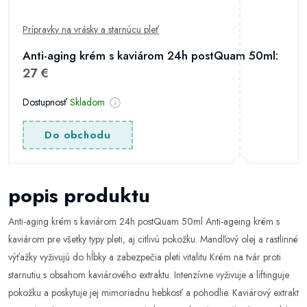
Prípravky na vrásky a starnúcu pleť
Anti-aging krém s kaviárom 24h postQuam 50ml:
27 €
Dostupnosť
Skladom
Do obchodu
popis produktu
Anti-aging krém s kaviárom 24h postQuam 50ml Anti-ageing krém s
kaviárom pre všetky typy pleti, aj citlivú pokožku. Mandľový olej a rastlinné
výťažky vyživujú do hĺbky a zabezpečia pleti vitalitu Krém na tvár proti
starnutiu s obsahom kaviárového extraktu. Intenzívne vyživuje a liftinguje
pokožku a poskytuje jej mimoriadnu hebkosť a pohodlie. Kaviárový extrakt