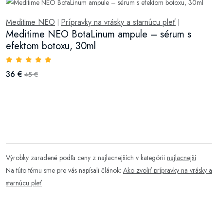
Meditime NEO
Prípravky na vrásky a starnúcu pleť
|
|
Meditime NEO BotaLinum ampule – sérum s
efektom botoxu, 30ml
36 €
45 €
Výrobky zaradené podľa ceny z najlacnejších v kategórii
najlacnejší
Na túto tému sme pre vás napísali článok:
Ako zvoliť prípravky na vrásky a
starnúcu pleť