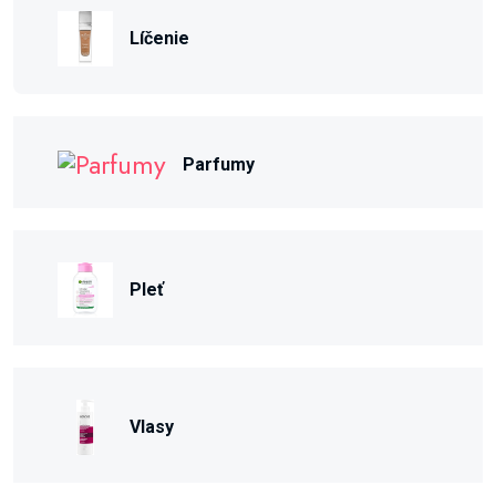
Líčenie
Parfumy
Pleť
Vlasy