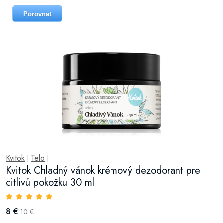
Porovnat
Kvitok
Telo
|
|
Kvitok Chladný vánok krémový dezodorant pre
citlivú pokožku 30 ml
8 €
10 €