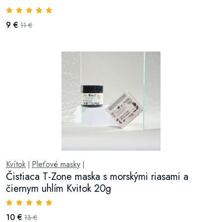
9 €
11 €
Kvítok
Pleťové masky
|
|
Čistiaca T-Zone maska s morskými riasami a
čiernym uhlím Kvitok 20g
10 €
13 €