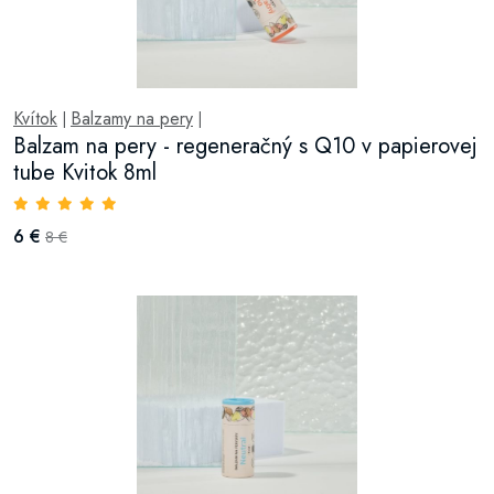
Kvítok
Balzamy na pery
|
|
Balzam na pery - regeneračný s Q10 v papierovej
tube Kvitok 8ml
6 €
8 €