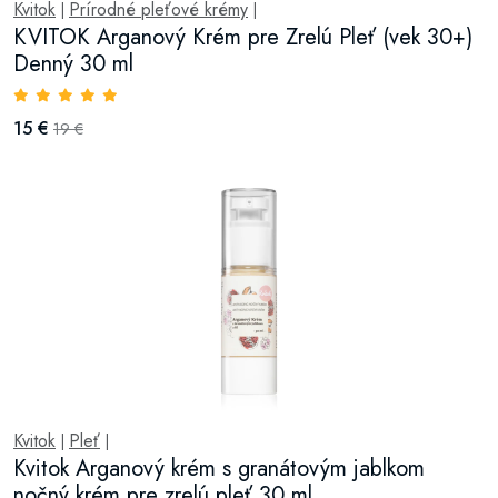
Kvitok
Prírodné pleťové krémy
|
|
KVITOK Arganový Krém pre Zrelú Pleť (vek 30+)
Denný 30 ml
15 €
19 €
Kvitok
Pleť
|
|
Kvitok Arganový krém s granátovým jablkom
nočný krém pre zrelú pleť 30 ml