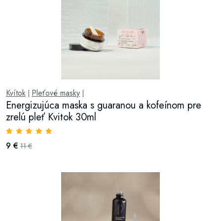
Kvítok
Pleťové masky
|
|
Energizujúca maska s guaranou a kofeínom pre
zrelú pleť Kvitok 30ml
9 €
11 €