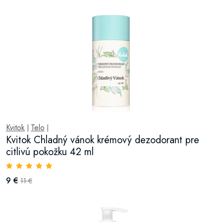
Kvitok
Telo
|
|
Kvitok Chladný vánok krémový dezodorant pre
citlivú pokožku 42 ml
9 €
11 €