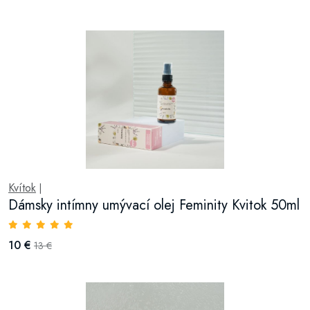
Kvítok
|
Dámsky intímny umývací olej Feminity Kvitok 50ml
10 €
13 €